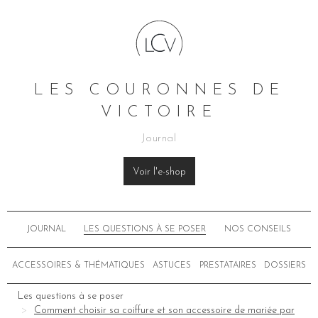
LES COURONNES DE
VICTOIRE
Journal
Voir l'e-shop
JOURNAL
LES QUESTIONS À SE POSER
NOS CONSEILS
ACCESSOIRES & THÉMATIQUES
ASTUCES
PRESTATAIRES
DOSSIERS
Les questions à se poser
Comment choisir sa coiffure et son accessoire de mariée par