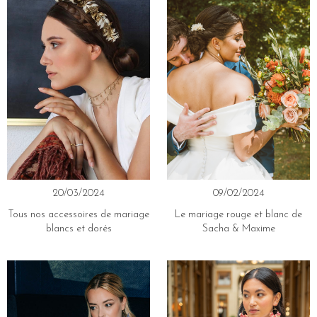
20/03/2024
09/02/2024
Tous nos accessoires de mariage
Le mariage rouge et blanc de
blancs et dorés
Sacha & Maxime