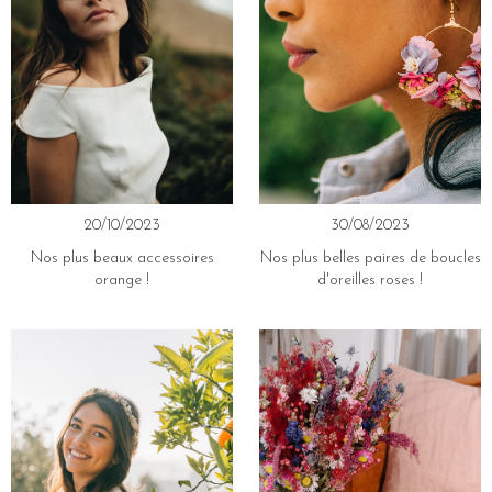
20/10/2023
30/08/2023
Nos plus beaux accessoires
Nos plus belles paires de boucles
orange !
d'oreilles roses !