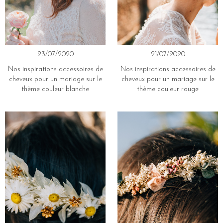
23/07/2020
21/07/2020
Nos inspirations accessoires de
Nos inspirations accessoires de
cheveux pour un mariage sur le
cheveux pour un mariage sur le
thème couleur blanche
thème couleur rouge