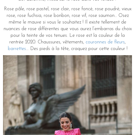
Rose pâle, rose pastel, rose clair, rose foncé, rose poudré, vieux
rose, rose fuchsia, rose bonbon, rose vif, rose saumon… Osez
même le mauve si vous le souhaitez ! Il existe tellement de
nuances de rose différentes que vous aurez l’embarras du choix
pour la teinte de vos tenues. Le rose est la couleur de la
rentrée 2020. Chaussures, vêtements,
couronnes de fleurs
,
barrettes
... Des pieds à la tête, craquez pour cette couleur !