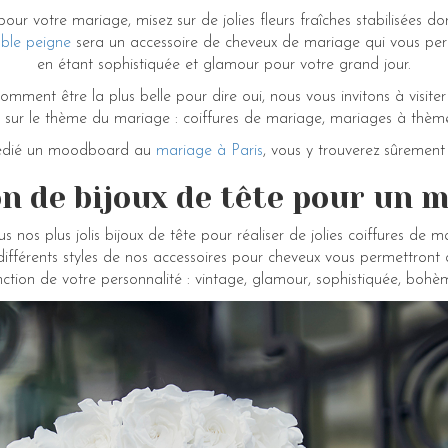
our votre mariage, misez sur de jolies fleurs fraîches stabilisées d
ble peigne
sera un accessoire de cheveux de mariage qui vous perm
en étant sophistiquée et glamour pour votre grand jour.
omment être la plus belle pour dire oui, nous vous invitons à visite
ur le thème du mariage : coiffures de mariage, mariages à thème, l
édié un moodboard au
mariage à Paris
, vous y trouverez sûrement d
on de bijoux de tête pour un m
 nos plus jolis bijoux de tête pour réaliser de jolies coiffures de
s différents styles de nos accessoires pour cheveux vous permettront 
ction de votre personnalité : vintage, glamour, sophistiquée, bohèm