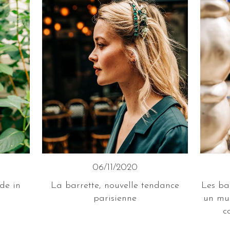
06/11/2020
de in
La barrette, nouvelle tendance
Les ba
parisienne
un mus
c