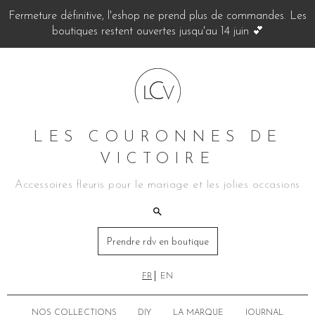
Fermeture définitive, l'eshop ne prend plus de commandes. Les
boutiques restent ouvertes jusqu'au 14 juin 💕
LES COURONNES DE
VICTOIRE
Accessoires fleuris pour le mariage et les jolies occasions
Prendre rdv en boutique
FR
EN
NOS COLLECTIONS
DIY
LA MARQUE
JOURNAL