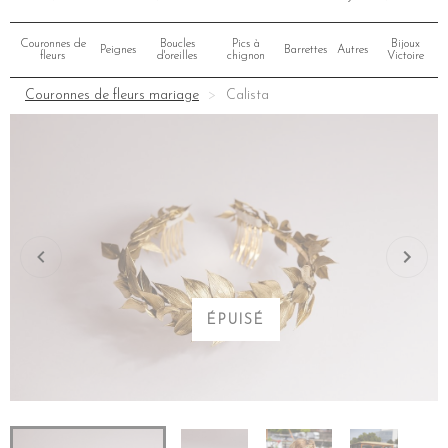
Couronnes de
Boucles
Pics à
Bijoux
Peignes
Barrettes
Autres
fleurs
d'oreilles
chignon
Victoire
Couronnes de fleurs mariage
Calista
ÉPUISÉ