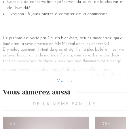
Conseils de conservation : préserver du soleil, de la chaleur et
de l’humidité.
Livraison : 5 jours ouvrés à compter de la commande.
Ce prénom est porté par Calista Flockhart, actrice américaine, qui a
joué dans la série américaine Ally McBeal dans les années 90.
Etymologiquement, il vient du grec et signifie “la plus belle” et il est vrai
qu’avec la couronne de mariage Calista, vous serez bénie des dieux
tant cet accessoire de cheveux pour mariage illuminera votre visage.
La couronne de fleurs de mariage Calista est, en effet, entièrement
composée de feuilles de ruscus, dorées à la main. Ces feuilles offrent
de subtiles touches d’or serties le long d’un demi-cercle monté sur deux
Voir plus
peignes, et donc facilement ajustable. Cette couronne de fleurs peut se
Vous aimerez aussi
porter de deux manières, soit sur le devant de la tête, pour retenir un
joli voile de mariée en dentelle, soit sur l’arrière pour orner une tresse
ou un joli chignon bas idéal pour un mariage romantique. Ce bijou de
DE LA MEME FAMILLE
tête, parfait sur cheveux courts comme sur cheveux longs, viendra
habiller et sublimer votre coiffe de délicates touches d’or pour un effet
bohème chic assuré. Si les futurs mariés choisissent comme thème de
48€
105€
mariage, un mariage bohème, romantique ou champêtre, la couronne