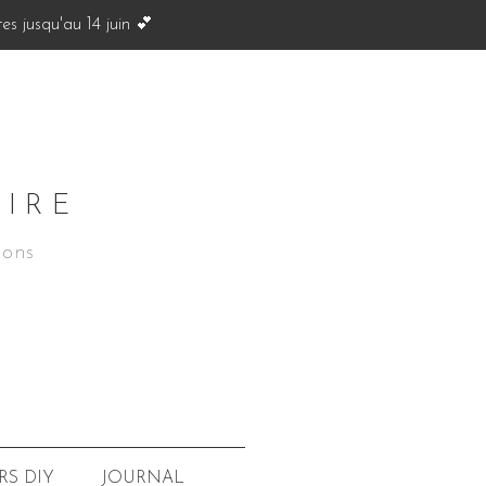
s jusqu'au 14 juin 💕
OIRE
ions
JOURNAL
RS
DIY