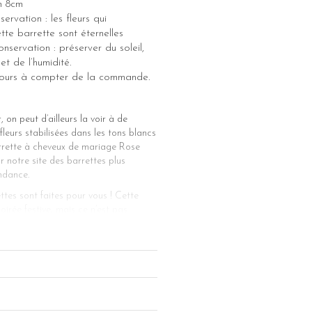
on 8cm
ervation : les fleurs qui
te barrette sont éternelles
nservation : préserver du soleil,
et de l’humidité.
 jours à compter de la commande.
on peut d’ailleurs la voir à de
leurs stabilisées dans les tons blancs
barrette à cheveux de mariage Rose
 notre site des barrettes plus
ndance.
ttes sont faites pour vous ! Cette
irée festive, mais ce n’est pas
ur les femmes. Pour une coiffure de
sieurs tresses, en laissant tomber
e estivale. Pour les cheveux lâchés
accessoire de coiffure Rose. Les tons
bijou de tête se porte plus facilement
ette Rose vous permet d’attacher vos
veux. Notre barrette à cheveux