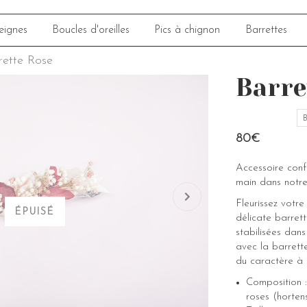
eignes
Boucles d'oreilles
Pics à chignon
Barrettes
rette Rose
Barre
B
80€
Accessoire con
main dans notre
Fleurissez votre
ÉPUISÉ
délicate barret
stabilisées dans
avec la barrette
du caractère à t
Composition : 
roses (hortens