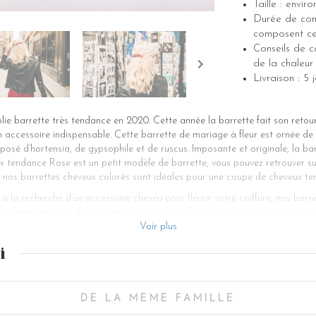
Taille : envir
Durée de cons
composent cet
Conseils de co
de la chaleur 
Livraison : 5
ie barrette très tendance en 2020. Cette année la barrette fait son retour, 
 accessoire indispensable. Cette barrette de mariage à fleur est ornée de f
posé d’hortensia, de gypsophile et de ruscus. Imposante et originale, la 
 tendance Rose est un petit modèle de barrette, vous pouvez retrouver sur
 nos barrettes cheveux colorés sont idéales pour une coupe de cheveux te
à la recherche d’un accessoire cheveu pour fleurir votre coiffure, nos barre
évidemment pour d’importantes occasions telles qu’une cérémonie ou une so
mariée. Ces bijoux de tête correspondent aussi bien pour les filles que po
Voir plus
vez utiliser une ou plusieurs de nos barrettes pour agrémenter une ou plu
i
otre barrette à cheveux tendance Rose ira parfaitement avec une jolie tenu
 ou une demi-tresse avant de sublimer votre coiffure de soirée par notre 
permettent de sublimer avec fantaisie une chevelure blonde. Coloré, notre 
ussi se porter en automne hiver pour illuminer une tenue noir. Cette barr
DE LA MEME FAMILLE
r et sans utiliser un élastique ou un chouchou qui peuvent abimer vos che