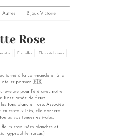
Autres
Bijoux Victoire
tte Rose
arrette
Eternelles
Fleurs stabilisées
fectionné à la commande et à la
 atelier parisien 🇫🇷
 chevelure pour l’été avec notre
te Rose ornée de fleurs
 les tons blanc et rose. Associée
 en cristaux Inès, elle donnera
outes vos tenues estivales.
fleurs stabilisées blanches et
ia, gypsophile, ruscus)