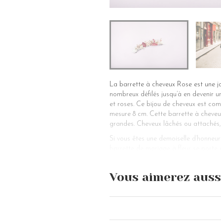
La barrette à cheveux Rose est une jol
nombreux défilés jusqu’à en devenir un
et roses. Ce bijou de cheveux est com
mesure 8 cm. Cette barrette à cheveux
grandes. Cheveux lâchés ou attachés,
Si vous êtes une demoiselle d’honneur 
barrette de mariage à fleur se porte 
uniquement une barrette à cheveux de 
mariée bohème et romantique vous pou
Vous aimerez auss
des mèches le long de votre visage. V
vous pouvez faire pour une demi-queue
roses de cet accessoire pour cheveux 
aux saisons printemps été mais peut a
cheveux longs avec une touche glamou