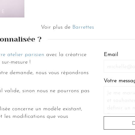
TE
Voir plus de
Barrettes
onnalisée ?
re atelier parisien
avec la créatrice
If
Email
sur-mesure !
you
are
votre demande, nous vous répondrons
a
Votre messa
human,
il valide, sinon nous ne pourrons pas
ignore
this
field
isée concerne un modèle existant,
t les modifications que vous