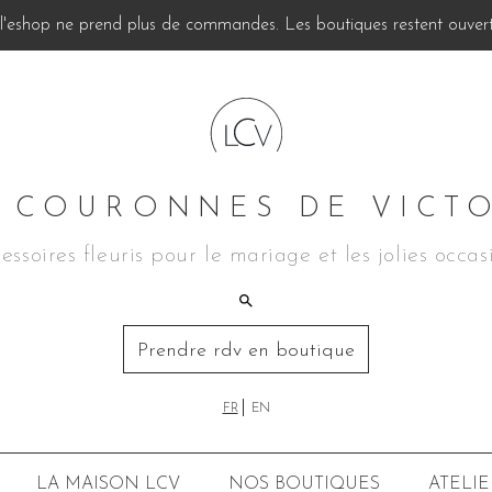
, l'eshop ne prend plus de commandes. Les boutiques restent ouverte
 COURONNES DE VICT
essoires fleuris pour le mariage et les jolies occas
Prendre rdv en boutique
FR
EN
LA MAISON LCV
NOS BOUTIQUES
ATELIE