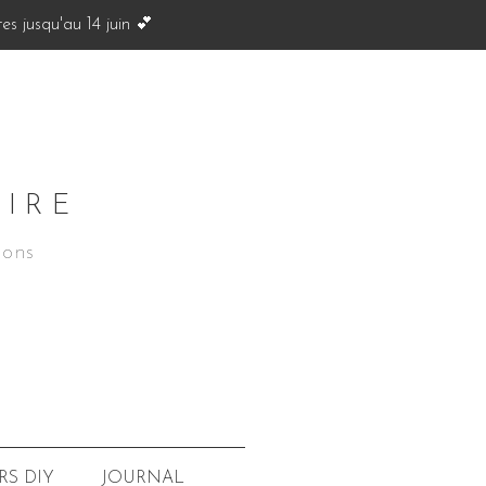
s jusqu'au 14 juin 💕
OIRE
ions
JOURNAL
RS
DIY