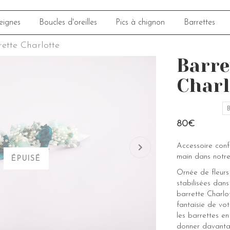
eignes
Boucles d'oreilles
Pics à chignon
Barrettes
rette Charlotte
Barre
Charl
B
80€
Accessoire con
main dans notre
ÉPUISÉ
Ornée de fleurs
stabilisées dan
barrette Charlo
fantaisie de vot
les barrettes en
donner davantag