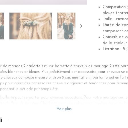
Composition : 
bleues (horte
Taille : envir
Durée de cons
composent cet
Conseils de co
de la chaleur 
Livraison : 5
leur de mariage Charlotte est une barrette à cheveux de mariage. Cette bar
isées blanches et bleues. Plus précisément cet accessoire pour cheveux se 
de cheveux composé mesure environ 8 cm, une taille importante qui en fait
clips pour créer des accessoires cheveux originaux et tendances pour femme
pendant la période printemps été.
 Charlotte peut se porter pour diverses occasions. Pour votre mariage sur
tte de fleur de mariage Charlotte avec une robe ivoire, couleur écrue ou be
 de mariée mais pourra également se porter dans la vie de tous les jours
Voir plus
accessoires de mode embellissent une jolie coiffure. Vous pouvez par exem
i
Vous pouvez personnaliser et offrir un cadeau fait main pour sublimer la ch
os barrettes en cristal ou en fleurs s’adaptent à toutes vos coiffures pour 