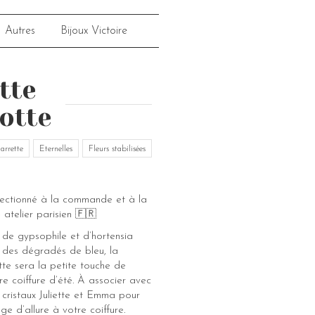
Autres
Bijoux Victoire
tte
otte
arrette
Eternelles
Fleurs stabilisées
fectionné à la commande et à la
 atelier parisien 🇫🇷
 de gypsophile et d’hortensia
s des dégradés de bleu, la
tte sera la petite touche de
re coiffure d’été. À associer avec
 cristaux Juliette et Emma pour
e d’allure à votre coiffure.