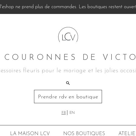
, l'eshop ne prend plus de commandes. Les boutiques restent ouverte
 COURONNES DE VICT
essoires fleuris pour le mariage et les jolies occas
Prendre rdv en boutique
FR
EN
LA MAISON LCV
NOS BOUTIQUES
ATELIE