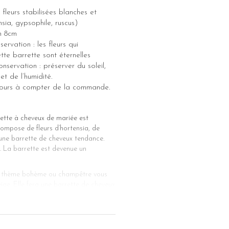
fleurs stabilisées blanches et
nsia, gypsophile, ruscus)
on 8cm
ervation : les fleurs qui
te barrette sont éternelles
nservation : préserver du soleil,
et de l’humidité.
 jours à compter de la commande.
rette à cheveux de mariée est
compose de fleurs d’hortensia, de
 une barrette de cheveux tendance.
. La barrette est devenue un
 le thème bohème ou champêtre vous
ige. Elle fera une barrette de cheveux
 comme une simple barrette à cheveux
ple porter cet ornement avec une
evelure de votre amie. Pour des
un look plein de fantaisie. Quelle que