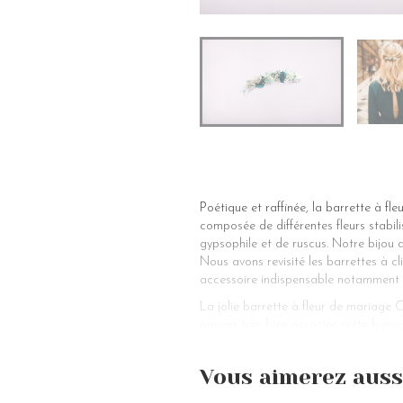
Poétique et raffinée, la barrette à f
composée de différentes fleurs stabil
gypsophile et de ruscus. Notre bijou 
Nous avons revisité les barrettes à 
accessoire indispensable notamment 
La jolie barrette à fleur de mariage
pouvez très bien associer cette barre
de mariée adéquate pour une coiffure
tendance. Les petites fleurs sur nos 
Vous aimerez auss
coiffure de soirée ou pour les fêtes. 
mariées ou une demoiselle d’honneur, n