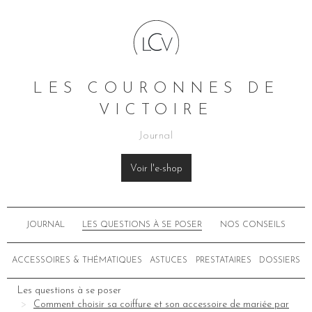
LES COURONNES DE
VICTOIRE
Journal
Voir l'e-shop
JOURNAL
LES QUESTIONS À SE POSER
NOS CONSEILS
ACCESSOIRES & THÉMATIQUES
ASTUCES
PRESTATAIRES
DOSSIERS
Les questions à se poser
Comment choisir sa coiffure et son accessoire de mariée par