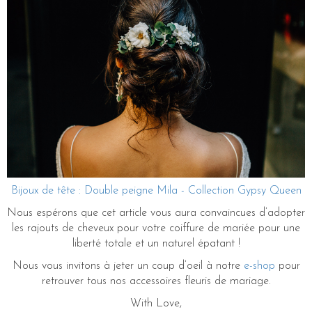
Bijoux de tête : Double peigne Mila - Collection Gypsy Queen
Nous espérons que cet article vous aura convaincues d’adopter
les rajouts de cheveux pour votre coiffure de mariée pour une
liberté totale et un naturel épatant !
Nous vous invitons à jeter un coup d’oeil à notre
e-shop
pour
retrouver tous nos accessoires fleuris de mariage.
With Love,