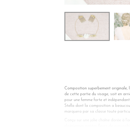
Composition superbement originale, le
de cette partie du visage, soit en arr
pour une femme forte et indépendante,
Stella dont la composition a beaucoup 
marquera par sa classe toute particul
Conçu sur une jolie chaîne dorée à l’o
d’aériennes petites fleurs de gypsoph