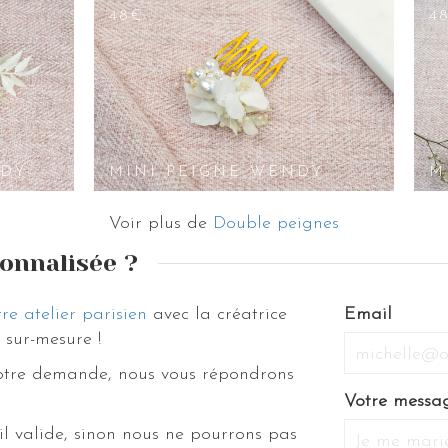
48€
4
NDY
MINI PEIGNE WENDY
M
Voir plus de
Double peignes
onnalisée ?
re atelier parisien
avec la créatrice
Email
sur-mesure !
votre demande, nous vous répondrons
Votre messa
il valide, sinon nous ne pourrons pas