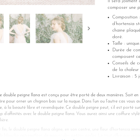
Il sera jolimen
composer une pi
Composition :
d’hortensia sta
chaine plaqué
doré.
Taille : uniq
Durée de cons
composent ce 
Conseils de co
de la chaleur 
Livraison : 5
 double peigne Ilana est conçu pour être porté de deux manières. Soit en 
ière pour orner un chignon bas sur la nuque. Dans l’un ou l’autre cas vous a
 à la beauté libre et revendiquée. Ce double peigne peut, s’il est porté su
d’affinités avec le double peigne Ilana. Vous aurez ainsi une coiffure styl
ière.
r fin, le double peigne Ilana aligne, en son centre, une fleur d’hortensia im
ile blanche entremêlées de minuscules petites perles. Le tout offre aux reg