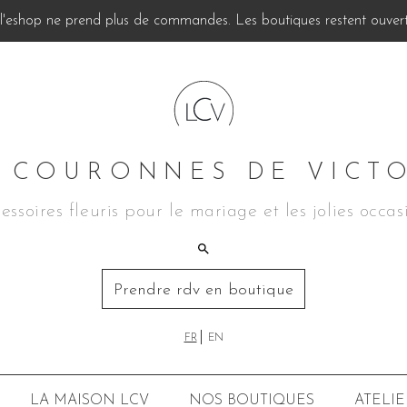
, l'eshop ne prend plus de commandes. Les boutiques restent ouverte
 COURONNES DE VICT
essoires fleuris pour le mariage et les jolies occas
Prendre rdv en boutique
FR
EN
LA MAISON LCV
NOS BOUTIQUES
ATELIE