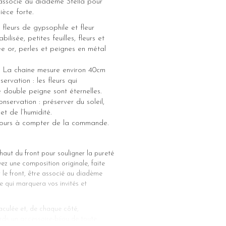
t associé au diadème Stella pour
èce forte.
 fleurs de gypsophile et fleur
bilisée, petites feuilles, fleurs et
e or, perles et peignes en métal
ue. La chaine mesure environ 40cm
ervation : les fleurs qui
double peigne sont éternelles.
nservation : préserver du soleil,
et de l’humidité.
 jours à compter de la commande.
haut du front pour souligner la pureté
vez une composition originale, faite
r le front, être associé au diadème
ée qui marquera vos invités et
maculée et, de chaque côté,
ards un accessoire-bijou de toute