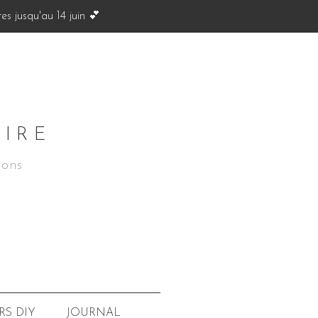
s jusqu'au 14 juin 💕
OIRE
ions
JOURNAL
RS
DIY