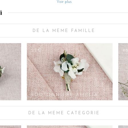
Voir plus
gne bijou sont stabilisées, ce qui garantit une durée de vie pratiquement ill
i
n. Ne pas laisser votre double peigne stagner en plein soleil, éviter la cha
 offrira pendant longtemps sa pureté et sa beauté. Il sera d’ailleurs tout à
pas, à une combinaison en jean, sa classe naturelle lui permettant de s’all
DE LA MEME FAMILLE
la dernière collection 2020 “La Forêt enchantée” par Les Couronnes de Vic
elier de la marque. Ce bijou d’accessoire de coiffure fait ainsi perdurer la 
22€
4
BOUTONNIERE AMÉLIA
M
DE LA MEME CATEGORIE