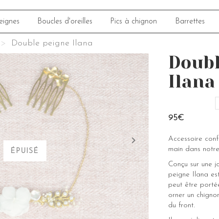
eignes
Boucles d'oreilles
Pics à chignon
Barrettes
Double peigne Ilana
Doubl
Ilana
95€
Accessoire con
main dans notre
ÉPUISÉ
Conçu sur une jo
peigne Ilana est
peut être portée
orner un chignon
du front.