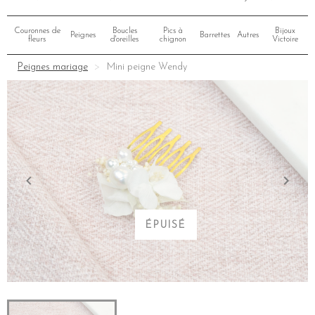
Couronnes de
Boucles
Pics à
Bijoux
Peignes
Barrettes
Autres
fleurs
d'oreilles
chignon
Victoire
Peignes mariage
Mini peigne Wendy
ÉPUISÉ