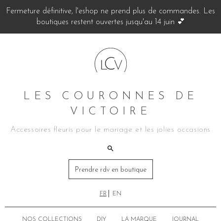
Fermeture définitive, l'eshop ne prend plus de commandes. Les
boutiques restent ouvertes jusqu'au 14 juin 💕
LES COURONNES DE
VICTOIRE
Accessoires fleuris pour le mariage et les jolies occasions
Prendre rdv en boutique
FR
EN
NOS COLLECTIONS
DIY
LA MARQUE
JOURNAL