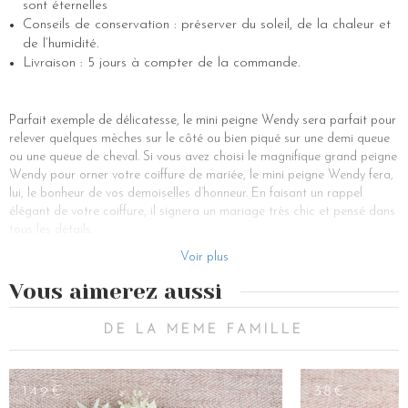
sont éternelles
Conseils de conservation : préserver du soleil, de la chaleur et
de l’humidité.
Livraison : 5 jours à compter de la commande.
Parfait exemple de délicatesse, le mini peigne Wendy sera parfait pour
relever quelques mèches sur le côté ou bien piqué sur une demi queue
ou une queue de cheval. Si vous avez choisi le magnifique grand peigne
Wendy pour orner votre coiffure de mariée, le mini peigne Wendy fera,
lui, le bonheur de vos demoiselles d’honneur. En faisant un rappel
élégant de votre coiffure, il signera un mariage très chic et pensé dans
tous les détails.
Joliment façonné à la main, il vous ravira en mariant du limonium blanc
Voir plus
et de l’hortensia. Quelques petites perles de culture parachèvent cet
Vous aimerez aussi
ensemble lumineux et raffiné.
Les fleurs qui composent ce mini peigne ont été stabilisées. L’avantage
DE LA MEME FAMILLE
de cette préparation complétement biologique est qu’elle permet aux
fleurs de garder très longtemps leur éclat. Quelques précautions
simples sont néanmoins à respecter pour garder à ce mini peigne fleuri
149€
38€
tout son éclat. Pas d’exposition prolongée au soleil, à la chaleur ou à