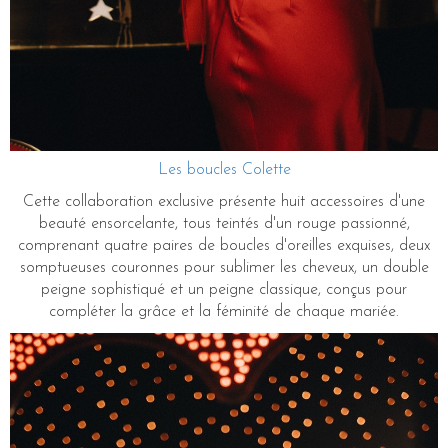
Les boucles Colette
Cette collaboration exclusive présente huit accessoires d'une
beauté ensorcelante, tous teintés d'un rouge passionné,
comprenant quatre paires de boucles d'oreilles exquises, deux
somptueuses couronnes pour sublimer les cheveux, un double
peigne sophistiqué et un peigne classique, conçus pour
compléter la grâce et la féminité de chaque mariée.