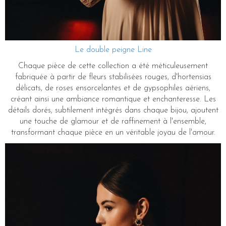
Le double peigne Line
Chaque pièce de cette collection a été méticuleusement
fabriquée à partir de fleurs stabilisées rouges, d'hortensias
délicats, de roses ensorcelantes et de gypsophiles aériens,
créant ainsi une ambiance romantique et enchanteresse. Les
détails dorés, subtilement intégrés dans chaque bijou, ajoutent
une touche de glamour et de raffinement à l'ensemble,
transformant chaque pièce en un véritable joyau de l'amour.