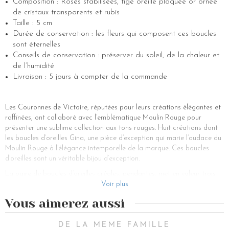
Composition : Roses stabilisées, tige oreille plaquée or ornée
de cristaux transparents et rubis
Taille : 5 cm
Durée de conservation : les fleurs qui composent ces boucles
sont éternelles
Conseils de conservation : préserver du soleil, de la chaleur et
de l’humidité
Livraison : 5 jours à compter de la commande
Les Couronnes de Victoire, réputées pour leurs créations élégantes et
raffinées, ont collaboré avec l’emblématique Moulin Rouge pour
présenter une sublime collection aux tons rouges. Huit créations dont
les boucles d’oreilles Gina, une pièce d’exception qui marie l’audace du
Moulin Rouge à l’élégance intemporelle de la marque. Ces boucles
d’oreilles sont un véritable bijou d’exception.
La paire de boucles d’oreilles créoles, pendantes, met en valeur trois
roses distinctes. Une rose sauvage stabilisée rouge apporte une touche
Voir plus
de passion, accompagnée d’une rose plus claire, appelée rose
Vous aimerez aussi
princesse, et d’une dernière rose rouge, délicate et appelée rose
bouton. Ces fleurs évoquent la féminité et la délicatesse, apportant
une touche de romantisme à chaque tenue.
DE LA MEME FAMILLE