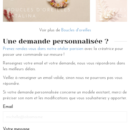
puces, offrant une variété de styles pour s’adapter à chaque
BOUCLES
préférence. Les boucles d’oreilles en or, ornées d’oxydes de zirconium,
D'OREILLES
BOUCLES D'OREILLES
BOUCLES 
de perles de culture, ou encore de fleurs stabilisées ajoutent une
JAYA
CATALINA
OULIANA
sophistication intemporelle à vos oreilles pour vos évènements ou vos
vie quotidienne.
Voir plus de
Boucles d'oreilles
Les Couronnes de Victoire, en partenariat avec le Moulin Rouge, ont
créé un véritable chef-d’œuvre avec les boucles d’oreilles Gina. Ces
Une demande personnalisée ?
bijoux féminins, composés avec soin et attention aux détails, à la main,
Prenez rendez-vous dans notre atelier parisien
avec la créatrice pour
sont bien plus que des accessoires. Ils incarnent l’essence même de la
passer une commande sur-mesure !
joaillerie haut de gamme. Offrez-vous ou offrez à vos proches ces
pièces uniques pour célébrer la féminité et l’élégance intemporelle. Les
Renseignez votre email et votre demande, nous vous répondrons dans
boucles d’oreilles Gina de la collaboration Les Couronnes de Victoire
les meilleurs délais.
et le Moulin Rouge sont une véritable déclaration de style et de
Veillez à renseigner un email valide, sinon nous ne pourrons pas vous
sophistication.
répondre.
Si votre demande personnalisée concerne un modèle existant, merci de
préciser son nom et les modifications que vous souhaiteriez y apporter.
Email
Votre message