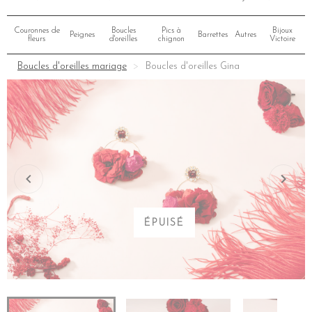
Couronnes de
Boucles
Pics à
Bijoux
Peignes
Barrettes
Autres
fleurs
d'oreilles
chignon
Victoire
Boucles d'oreilles mariage
Boucles d'oreilles Gina
ÉPUISÉ