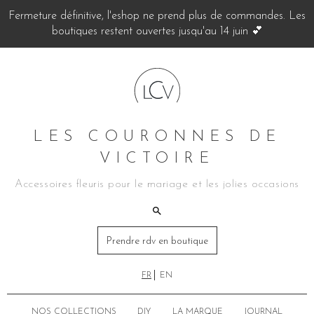
Fermeture définitive, l'eshop ne prend plus de commandes. Les
boutiques restent ouvertes jusqu'au 14 juin 💕
LES COURONNES DE
VICTOIRE
Accessoires fleuris pour le mariage et les jolies occasions
Prendre rdv en boutique
FR
EN
NOS COLLECTIONS
DIY
LA MARQUE
JOURNAL