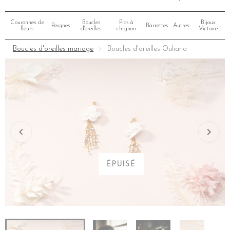
Couronnes de
Boucles
Pics à
Bijoux
Peignes
Barrettes
Autres
fleurs
d'oreilles
chignon
Victoire
Boucles d'oreilles mariage
Boucles d'oreilles Ouliana
ÉPUISÉ