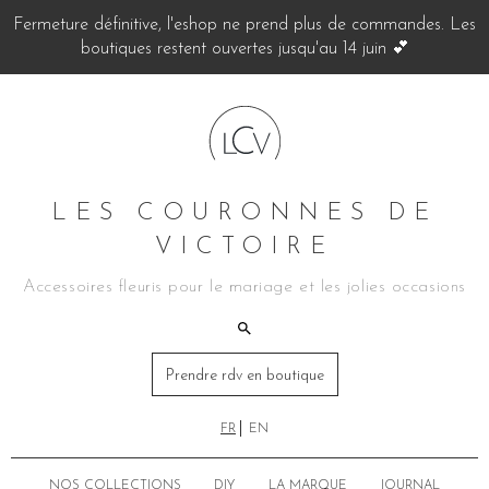
Fermeture définitive, l'eshop ne prend plus de commandes. Les
boutiques restent ouvertes jusqu'au 14 juin 💕
LES COURONNES DE
VICTOIRE
Accessoires fleuris pour le mariage et les jolies occasions
Prendre rdv en boutique
FR
EN
NOS COLLECTIONS
DIY
LA MARQUE
JOURNAL