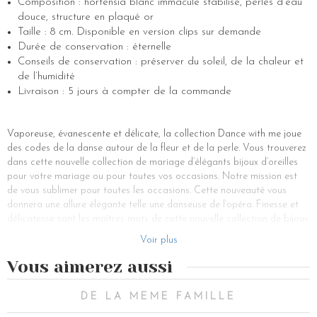
Composition : hortensia blanc immaculé stabilisé, perles d’eau
douce, structure en plaqué or
Taille : 8 cm. Disponible en version clips sur demande
Durée de conservation : éternelle
Conseils de conservation : préserver du soleil, de la chaleur et
de l’humidité
Livraison : 5 jours à compter de la commande
Vaporeuse, évanescente et délicate, la collection Dance with me joue
des codes de la danse autour de la fleur et de la perle. Vous trouverez
dans cette nouvelle collection de mariage d’élégants bijoux d’oreilles
pour votre mariage ou pour toutes vos occasions. Notre mission est
de vous sublimer pour toutes les occasions. Cette nouveauté vous
donnera une allure élégante telle une danseuse de l’opéra. Finesse et
délicatesse sont les maîtres mots de cette nouvelle collection de bijoux
pour les femmes avec des boucles d oreilles perles et des boucles d
Voir plus
oreilles fleurs. Vous retrouverez nos iconiques boucles ornées de fleurs
avec une nouveauté, nos boucles d oreilles perles pour briller à l infini.
Vous aimerez aussi
Ce bijou d oreille peut aussi être un joli cadeau d anniversaire ou une
douce attention pour votre demoiselle d honneur. Mettre en valeur
DE LA MEME FAMILLE
votre personnalité et vous sublimer pour le plus beau jour de votre vie,