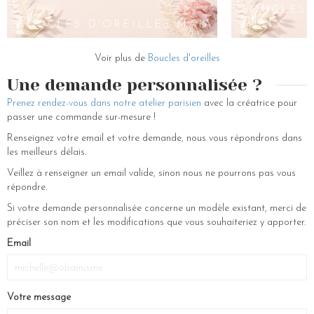
votre précieuse paire de boucle d oreille créole ? Nos accessoires sont
MARIE-
BOUCLES 
livrés dans leur écrin, chaque accessoire ou bijoux boucles d oreilles
AGNÈS
BOUCLES D'OREILLES MAÏA
MISTY
composés de métaux précieux et de fleurs éternelles se conservent à
l’abri de l’humidité et de la lumière directe.
Voir plus de
Boucles d'oreilles
Une demande personnalisée ?
Prenez rendez-vous dans notre atelier parisien
avec la créatrice pour
passer une commande sur-mesure !
Renseignez votre email et votre demande, nous vous répondrons dans
les meilleurs délais.
Veillez à renseigner un email valide, sinon nous ne pourrons pas vous
répondre.
Si votre demande personnalisée concerne un modèle existant, merci de
préciser son nom et les modifications que vous souhaiteriez y apporter.
Email
Votre message