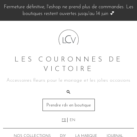
Fermeture définitive, l'eshop ne prend plus de commandes. Les
boutiques restent ouvertes jusqu'au 14 juin 💕
LES COURONNES DE
VICTOIRE
Accessoires fleuris pour le mariage et les jolies occasions
Prendre rdv en boutique
FR
EN
NOS COLLECTIONS
DIY
LA MARQUE
JOURNAL