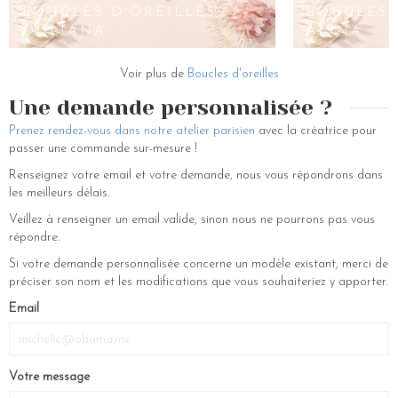
argenté) ou de sertir vos parures de fleurs de couleurs différentes.
D'OREILLE
BOUCLES D'OREILLES
BOUCLES 
Laissez-vous tenter par nos boucles d oreilles femme et autres bijoux
ALLEGRA
OULIANA
ALINA
femme à porter en parure. Toutes les occasions sont bonnes pour
porter nos accessoires alors venez nous rendre visite au 230 rue Saint
Voir plus de
Boucles d'oreilles
Martin à Paris.
Une demande personnalisée ?
Prenez rendez-vous dans notre atelier parisien
avec la créatrice pour
passer une commande sur-mesure !
Renseignez votre email et votre demande, nous vous répondrons dans
les meilleurs délais.
Veillez à renseigner un email valide, sinon nous ne pourrons pas vous
répondre.
Si votre demande personnalisée concerne un modèle existant, merci de
préciser son nom et les modifications que vous souhaiteriez y apporter.
Email
Votre message