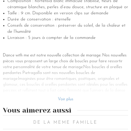
Composition : hortensia blanc immaculé stabilisé, fleurs de
céramique blanches, perles d’eau douce, structure en plaqué or
Taille : 9 cm. Disponible en version clips sur demande
Durée de conservation : éternelle
Conseils de conservation : préserver du soleil, de la chaleur et
de l’humidité
Livraison : 5 jours à compter de la commande
Dance with me est notre nouvelle collection de mariage. Nos nouvelles
pièces vous proposent un large choix de boucles pour faire ressortir
votre personnalité de votre tenue de mariage.Nos boucles d oreilles
pendantes Pietragalla sont nos nouvelles boucles de
mariage.Imaginées pour être romantiques, poétiques, originales et
glamour, ces boucles d oreilles pendantes sont idéales pour les oreilles
percées et reflètent tout à fait cette féminité que l’univers de la danse
représente. Notre collection se place sous la couleur blanche car il
Voir plus
s’agit d’une véritable ode à la féminité et au mariage. Cette paire de
boucles d oreilles en plaqué-or sont assorties à nos autres pièces
Vous aimerez aussi
délicates pour femme de la collection. Nous avons souhaité apporter
une petite touche de douceur et de finesse en ajoutant des perles à
DE LA MEME FAMILLE
cette création crée avec notre mythique hortensia blanc. Si vous