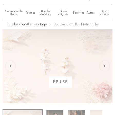
Couronnes de
Boucles
Pics à
Bijoux
Peignes
Barrettes
Autres
fleurs
d'oreilles
chignon
Victoire
Boucles d'oreilles mariage
Boucles d'oreilles Pietragalla
ÉPUISÉ