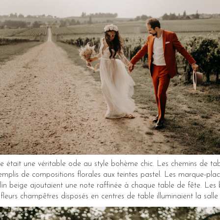
était une véritable ode au style bohème chic. Les chemins de table
mplis de compositions florales aux teintes pastel. Les marque-place
n lin beige ajoutaient une note raffinée à chaque table de fête. Les
leurs champêtres disposés en centres de table illuminaient la salle