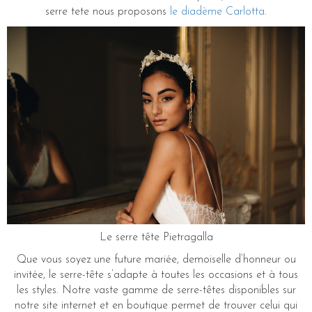
serre tete nous proposons
le diadème Carlotta
.
Le serre tête Pietragalla
Que vous soyez une future mariée, demoiselle d’honneur ou
invitée, le serre-tête s’adapte à toutes les occasions et à tous
les styles. Notre vaste gamme de serre-têtes disponibles sur
notre site internet et en boutique permet de trouver celui qui