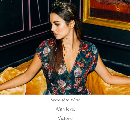
Serre-tête Nina
With love,
Victoire