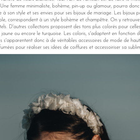
e. Une femme minimaliste, bohème, pin-up ou glamour, pourra donc f
 à son style et ses envies pour ses bijoux de mariage. Les bijoux p
le, correspondent à un style bohème et champêtre. On y retrouve 
tels. D'autres collections proposent des tons plus colorés pour celle
, le jaune ou encore le turquoise. Les coloris, s'adaptent en fonction
euris s'apparentent donc à de véritables accessoires de mode de hau
fumées pour réaliser ses idées de coiffures et accessoiriser sa sublim