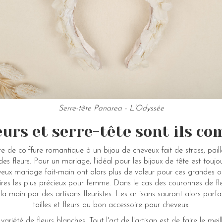
Serre-tête Panarea - L'Odyssée
eurs et serre-tête sont ils co
 de coiffure romantique à un bijou de cheveux fait de strass, paille
s fleurs. Pour un mariage, l'idéal pour les bijoux de tête est toujou
cheveux mariage fait-main ont alors plus de valeur pour ces grandes 
oires les plus précieux pour femme. Dans le cas des couronnes de fleur
la main par des artisans fleuristes. Les artisans sauront alors parfa
tailles et fleurs au bon accessoire pour cheveux.
ariété de fleurs blanches. Tout l'art de l'artisan est de faire le mei