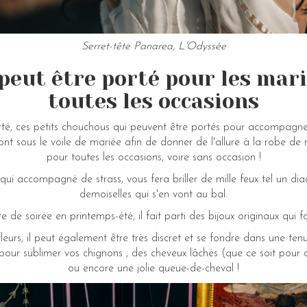
Serret-tête Panarea, L'Odyssée
 peut être porté pour les mar
toutes les occasions
erté, ces petits chouchous qui peuvent être portés pour accompag
ront sous le voile de mariée afin de donner de l'allure à la robe de
pour toutes les occasions, voire sans occasion !
 qui accompagné de strass, vous fera briller de mille feux tel un 
demoiselles qui s'en vont au bal.
e de soirée en printemps-été, il fait parti des bijoux originaux qui 
 fleurs, il peut également être très discret et se fondre dans une te
 pour sublimer vos chignons , des cheveux lâchés (que ce soit pour 
ou encore une jolie queue-de-cheval !