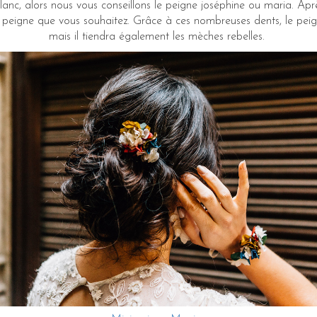
anc, alors nous vous conseillons le peigne joséphine ou maria. Après
e peigne que vous souhaitez. Grâce à ces nombreuses dents, le peig
mais il tiendra également les mèches rebelles.