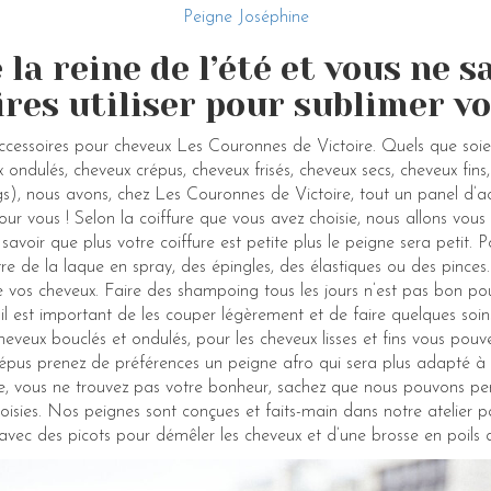
Peigne Joséphine
 la reine de l’été et vous ne 
ires utiliser pour sublimer vo
ccessoires pour cheveux Les Couronnes de Victoire. Quels que soi
x ondulés, cheveux crépus, cheveux frisés, cheveux secs, cheveux fins
gs), nous avons, chez Les Couronnes de Victoire, tout un panel d’
 pour vous ! Selon la coiffure que vous avez choisie, nous allons vous
 savoir que plus votre coiffure est petite plus le peigne sera petit. 
e de la laque en spray, des épingles, des élastiques ou des pinces. A
 vos cheveux. Faire des shampoing tous les jours n’est pas bon pou
il est important de les couper légèrement et de faire quelques soins 
eveux bouclés et ondulés, pour les cheveux lisses et fins vous pouvez
répus prenez de préférences un peigne afro qui sera plus adapté à 
e, vous ne trouvez pas votre bonheur, sachez que nous pouvons per
isies. Nos peignes sont conçues et faits-main dans notre atelier par
avec des picots pour démêler les cheveux et d’une brosse en poils d