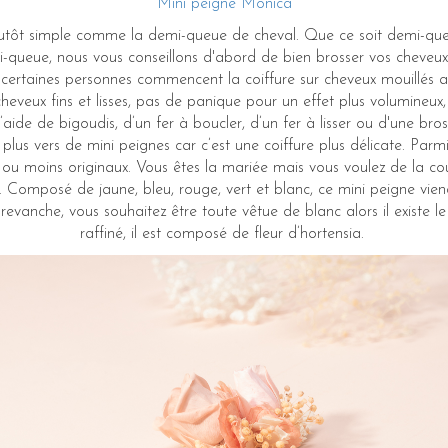
Mini peigne Monica
plutôt simple comme la demi-queue de cheval. Que ce soit demi-qu
queue, nous vous conseillons d'abord de bien brosser vos cheveux a
certaines personnes commencent la coiffure sur cheveux mouillés af
cheveux fins et lisses, pas de panique pour un effet plus volumineu
’aide de bigoudis, d’un fer à boucler, d’un fer à lisser ou d'une bros
lus vers de mini peignes car c’est une coiffure plus délicate. Parmi 
 ou moins originaux. Vous êtes la mariée mais vous voulez de la co
Composé de jaune, bleu, rouge, vert et blanc, ce mini peigne viendr
revanche, vous souhaitez être toute vêtue de blanc alors il existe le
raffiné, il est composé de fleur d’hortensia.