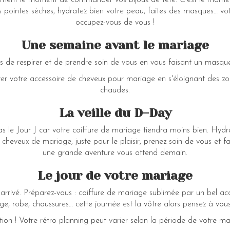
ement le moment de commander vos bijoux de tête. C'est le moment
os pointes sèches, hydratez bien votre peau, faites des masques… vo
occupez-vous de vous !
Une semaine avant le mariage
s de respirer et de prendre soin de vous en vous faisant un masqu
ver votre accessoire de cheveux pour mariage en s'éloignant des zon
chaudes.
La veille du D-Day
as le Jour J car votre coiffure de mariage tiendra moins bien. Hyd
e cheveux de mariage, juste pour le plaisir, prenez soin de vous et 
une grande aventure vous attend demain.
Le jour de votre mariage
n arrivé. Préparez-vous : coiffure de mariage sublimée par un bel a
ge, robe, chaussures… cette journée est la vôtre alors pensez à vou
tion ! Votre rétro planning peut varier selon la période de votre ma