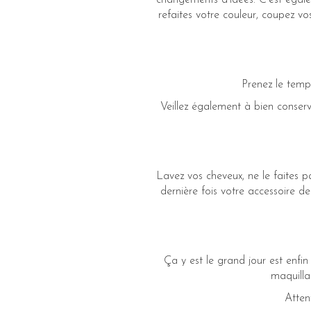
changements d’idées. C’est égal
refaites votre couleur, coupez v
Prenez le temp
Veillez également à bien conser
Lavez vos cheveux, ne le faites p
dernière fois votre accessoire d
Ça y est le grand jour est enfi
maquilla
Atten