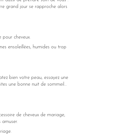
 aussi de prendre soin de vous :
tre grand jour se rapproche alors
e pour cheveux.
es ensoleillées, humides ou trop
ratez bien votre peau, essayez une
faites une bonne nuit de sommeil…
ccessoire de cheveux de mariage,
s amuser.
riage.