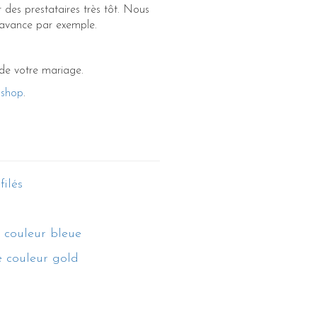
 des prestataires très tôt. Nous
’avance par exemple.
 de votre mariage.
-shop
.
filés
 couleur bleue
e couleur gold