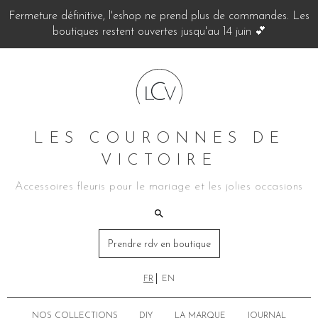
Fermeture définitive, l'eshop ne prend plus de commandes. Les
boutiques restent ouvertes jusqu'au 14 juin 💕
LES COURONNES DE
VICTOIRE
Accessoires fleuris pour le mariage et les jolies occasions
Prendre rdv en boutique
FR
EN
NOS COLLECTIONS
DIY
LA MARQUE
JOURNAL