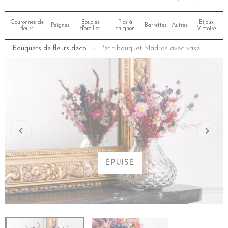
Couronnes de
Boucles
Pics à
Bijoux
Peignes
Barrettes
Autres
fleurs
d'oreilles
chignon
Victoire
Bouquets de fleurs déco
Petit bouquet Madras avec vase
ÉPUISÉ