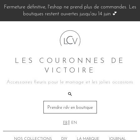
Fermeture définitive, l'eshop ne prend plus de commandes. Les
boutiques restent ouvertes jusqu'au 14 juin 💕
LES COURONNES DE
VICTOIRE
Accessoires fleuris pour le mariage et les jolies occasions
Prendre rdv en boutique
FR
EN
NOS COLLECTIONS
DIY
LA MARQUE
JOURNAL