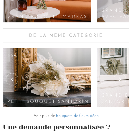
GRAND B
GRAND BOUQUET MADRAS
AVEC VAS
DE LA MEME CATEGORIE
35€
82€
GRAND B
PETIT BOUQUET SANTORIN
SANTORIN
Voir plus de
Bouquets de fleurs déco
Une demande personnalisée ?