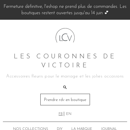
Fermeture définitive, l'eshop ne prend plus de commandes. Les
boutiques restent ouvertes jusqu'au 14 juin 💕
LES COURONNES DE
VICTOIRE
Accessoires fleuris pour le mariage et les jolies occasions
Prendre rdv en boutique
FR
EN
NOS COLLECTIONS
DIY
LA MARQUE
JOURNAL