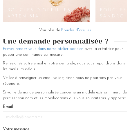
cheveux ! Nous vous proposons une large gamme de bijoux et
accessoires tels que les boucles d oreilles à charms dorés ou à perles,
BOUCLES D'OREILLES
BOUCLES 
les bracelets en or, les barrettes ornées de pierres précieuses ou de
ARTEMISIA
SANDRO
cristaux, les couronnes de fleurs personnalisables, les colliers originaux,
les bagues élégantes plaquées argent, etc. Laissez vous séduire par
Voir plus de
Boucles d'oreilles
ces perles de culture fantaisie…
Une demande personnalisée ?
Prenez rendez-vous dans notre atelier parisien
avec la créatrice pour
passer une commande sur-mesure !
Renseignez votre email et votre demande, nous vous répondrons dans
les meilleurs délais.
Veillez à renseigner un email valide, sinon nous ne pourrons pas vous
répondre.
Si votre demande personnalisée concerne un modèle existant, merci de
préciser son nom et les modifications que vous souhaiteriez y apporter.
Email
Votre message