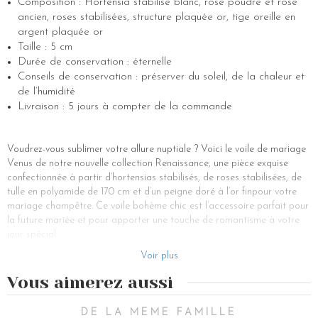
Composition : Hortensia stabilisé blanc, rose poudré et rose
ancien, roses stabilisées, structure plaquée or, tige oreille en
argent plaquée or
Taille : 5 cm
Durée de conservation : éternelle
Conseils de conservation : préserver du soleil, de la chaleur et
de l’humidité
Livraison : 5 jours à compter de la commande
Voudrez-vous sublimer votre allure nuptiale ? Voici le voile de mariage
Venus de notre nouvelle collection Renaissance, une pièce exquise
confectionnée à partir d’hortensias stabilisés, de roses stabilisées, de
tulle en polyamide de 170 cm et d’un peigne doré à l’or finpour votre
mariage champêtre. Ce voile bohème chic est l’accessoire parfait pour
la future mariée et pour apporter une touche de romantisme à votre
jour spécial.
Le voile Venus marie l’élégance des fleurs stabilisées à la délicatesse
Voir plus
du tulle, créant ainsi une pièce simple et fluide qui incarne la féminité et
Vous aimerez aussi
la finesse. Les hortensias et les roses stabilisées, choisies pour leur
beauté intemporelle, sauront apporter une touche de fraîcheur florale
à votre coiffure mariage et convenir à toutes les morphologies et
DE LA MEME FAMILLE