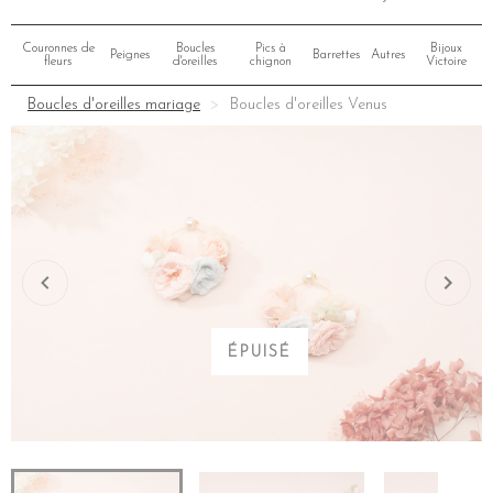
Couronnes de
Boucles
Pics à
Bijoux
Peignes
Barrettes
Autres
fleurs
d'oreilles
chignon
Victoire
Boucles d'oreilles mariage
Boucles d'oreilles Venus
ÉPUISÉ