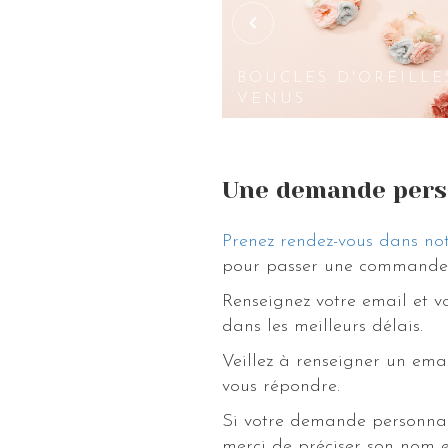
S D'OREILLES
BOUCLES D'OREILLE
VENUS
Une demande pers
Prenez rendez-vous dans not
pour passer une commande 
Renseignez votre email et 
dans les meilleurs délais.
Veillez à renseigner un ema
vous répondre.
Si votre demande personnal
merci de préciser son nom e