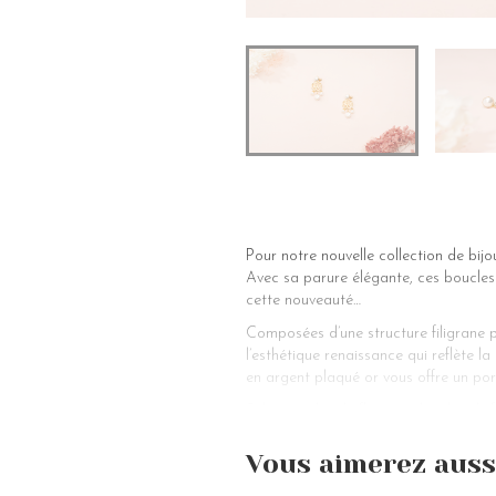
Pour notre nouvelle collection de bij
Avec sa parure élégante, ces boucles
cette nouveauté…
Composées d’une structure filigrane p
l’esthétique renaissance qui reflète la
en argent plaqué or vous offre un port
Si les pétales de fleurs ou les détails
perle de culture est décorée de motif
fois-ci, nous reprenons ce qui existe 
Vous aimerez auss
Parfois, trop de détails ne créent pas