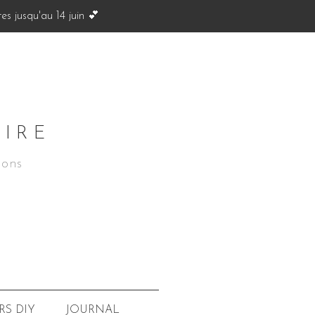
s jusqu'au 14 juin 💕
OIRE
ions
JOURNAL
RS
DIY