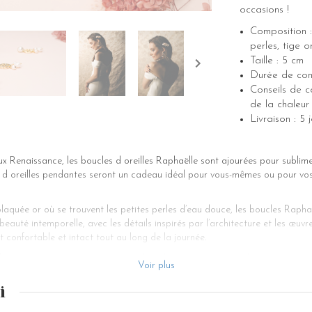
occasions !
Composition :
perles, tige 
Taille : 5 cm
Durée de cons
Conseils de co
de la chaleur 
Livraison : 
oux Renaissance, les boucles d oreilles Raphaëlle sont ajourées pour subli
 d oreilles pendantes seront un cadeau idéal pour vous-mêmes ou pour vos
laquée or où se trouvent les petites perles d’eau douce, les boucles Rapha
 beauté intemporelle, avec les détails inspirés par l’architecture et les œuvre
 confortable et intact tout au long de la journée.
 fleuris ne vous intéressent pas, ces boucles d oreilles originales et intempo
Voir plus
s rappelant la période de la Renaissance, ce qui les distingue complètemen
depuis longtemps pour sublimer le présent, votre histoire d or, et pour honore
i
 quelque chose de spécial, et Raphaëlle est la preuve de cette simplicité. La