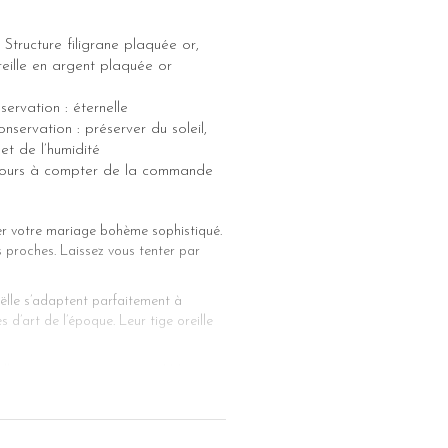
 Structure filigrane plaquée or,
oreille en argent plaquée or
ervation : éternelle
nservation : préserver du soleil,
et de l’humidité
5 jours à compter de la commande
mer votre mariage bohème sophistiqué.
 proches. Laissez vous tenter par
ëlle s’adaptent parfaitement à
s d’art de l’époque. Leur tige oreille
relles sont serties pour vous ! Notre
t de nos anciennes collections. Cette
r la féminité !
 teinte dorée de l’or jaune, la teinte