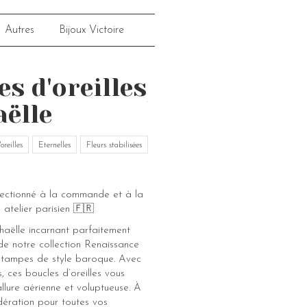
Autres
Bijoux Victoire
es d'oreilles
ëlle
oreilles
Eternelles
Fleurs stabilisées
fectionné à la commande et à la
 atelier parisien 🇫🇷
aëlle incarnant parfaitement
 de notre collection Renaissance
stampes de style baroque. Avec
s, ces boucles d’oreilles vous
llure aérienne et voluptueuse. À
ération pour toutes vos