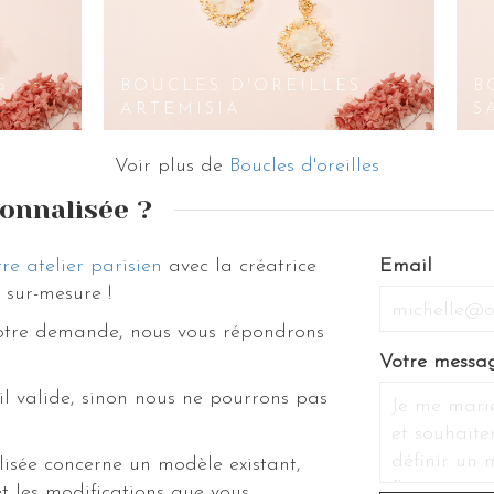
S
BOUCLES D'OREILLES
B
ARTEMISIA
S
Voir plus de
Boucles d'oreilles
onnalisée ?
re atelier parisien
avec la créatrice
If
Email
sur-mesure !
you
are
votre demande, nous vous répondrons
a
Votre messa
human,
il valide, sinon nous ne pourrons pas
ignore
this
field
isée concerne un modèle existant,
t les modifications que vous