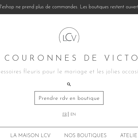
, l'eshop ne prend plus de commandes. Les boutiques restent ouverte
 COURONNES DE VICT
essoires fleuris pour le mariage et les jolies occas
Prendre rdv en boutique
FR
EN
LA MAISON LCV
NOS BOUTIQUES
ATELIE