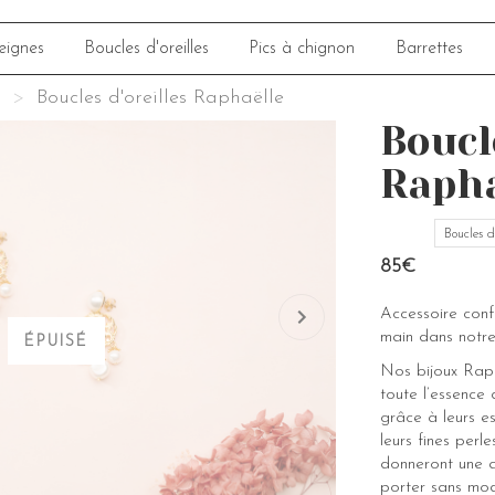
eignes
Boucles d'oreilles
Pics à chignon
Barrettes
Boucles d'oreilles Raphaëlle
Boucl
Rapha
Boucles d'
85€
Accessoire con
main dans notre
ÉPUISÉ
Nos bijoux Raph
toute l’essence
grâce à leurs e
leurs fines perle
donneront une a
porter sans mod