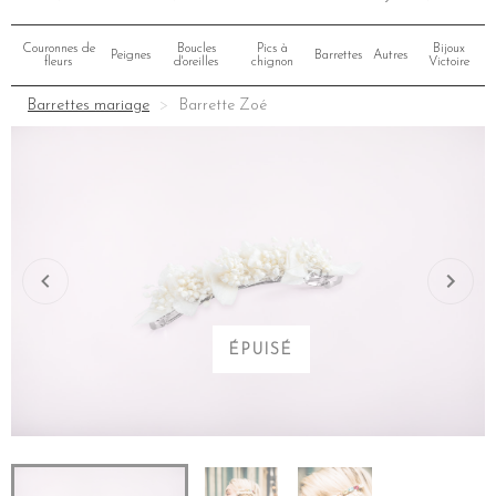
Couronnes de
Boucles
Pics à
Bijoux
Peignes
Barrettes
Autres
fleurs
d'oreilles
chignon
Victoire
Barrettes mariage
Barrette Zoé
ÉPUISÉ