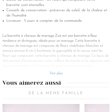
barrette sont éternelles
Conseils de conservation : préserver du soleil, de la chaleur et
de l’humidité.
Livraison : 5 jours à compter de la commande.
La barrette à cheveux de mariage Zoé est une barrette à fleur
tendance et distinguée, idéale pour un mariage. Cette barrette à
cheveux de mariage est composée de fleurs stabilisées blanches et
mesure environ 8 cm. L’hortensia, le gypsophile et le ruscus sont les
fleurs qui composent cette barrette à cheveux de mariage. Ce bijou de
tête permet d’accessoiriser votre coiffure de mariée et lui apporter une
touche romantique. Cet accessoire pour cheveux est un des
accessoires de mode que nous avons revisités. Parmi les bijoux de
Voir plus
cheveux il est devenu un accessoire indispensable en 2020, ce bijou de
cheveux permet de sublimer aussi bien une coiffure de soirée qu’une
Vous aimerez aussi
coiffure de mariage.
Vous pouvez porter des barrettes pour remplacer un chouchou ou des
DE LA MEME FAMILLE
élastiques et parer vos cheveux d’un accessoire coloré. La barrette est
un accessoire de coiffure qui peut agrémenter toutes les coiffures, sur
cheveux courts comme sur cheveux longs. Ce bijou de tête peut être
80€
80€