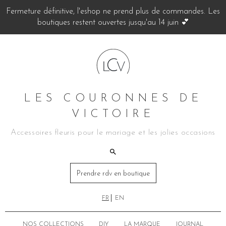
Fermeture définitive, l'eshop ne prend plus de commandes. Les
boutiques restent ouvertes jusqu'au 14 juin 💕
LES COURONNES DE
VICTOIRE
Accessoires fleuris pour le mariage et les jolies occasions
Prendre rdv en boutique
FR
EN
NOS COLLECTIONS
DIY
LA MARQUE
JOURNAL