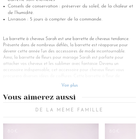
Conseils de conservation : préserver du soleil, de la chaleur et
de l’humidité.
Livraison : 5 jours à compter de la commande.
La barrette à cheveux Sarah est une barrette de cheveux tendance.
Présente dans de nombreux défilés, la barrette est réapparue pour
devenir cette année l’un des accessoires de mode incontournable.
Ainsi, la barrette de fleurs pour mariage Sarah est parfaite pour
attacher vos cheveux et les sublimer avec fantaisie. Devenu un
accessoire indispensable, cet accessoire pour cheveux fleuri vous
procurera diverses idées de coiffures. Cette barrette à fleur de
mariage est composée d’hortensia, de gypsophile et de ruscus, des
Voir plus
fleurs stabilisées blanches et or. Cet accessoire de coiffure mesure
environ 8 cm et toutes nos barrettes se ferment grâce à des clips. Une
Vous aimerez aussi
barrette à fleur de mariage qui saura faire son effet auprès de vos
convives.
DE LA MEME FAMILLE
La barrette à fleur de mariage Sarah se porte pour de grandes
occasions festives comme un mariage, des fiançailles ou des soirées.
Notre barrette à fleur de mariage permet d’accessoiriser une coiffure
80€
80€
de mariée ou une coiffure de demoiselle d’honneur. Pour un mariage,