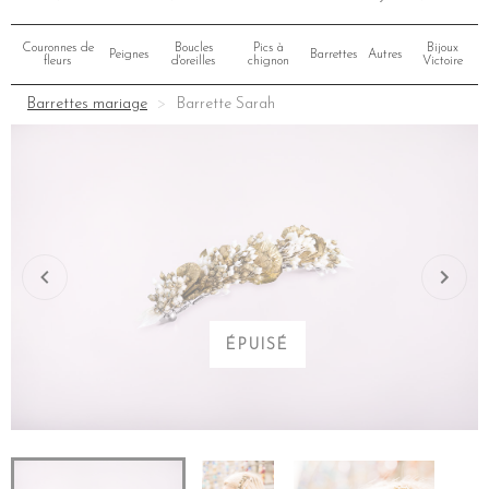
Couronnes de
Boucles
Pics à
Bijoux
Peignes
Barrettes
Autres
fleurs
d'oreilles
chignon
Victoire
Barrettes mariage
Barrette Sarah
ÉPUISÉ