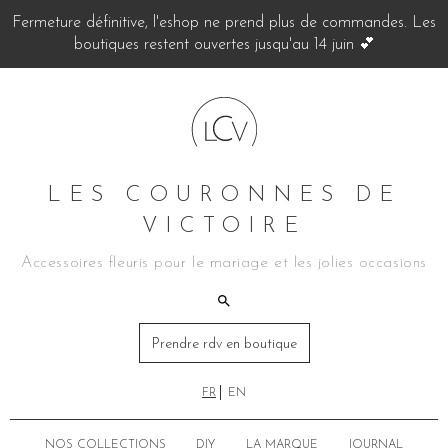
Fermeture définitive, l'eshop ne prend plus de commandes. Les
boutiques restent ouvertes jusqu'au 14 juin 💕
LES COURONNES DE
VICTOIRE
Accessoires fleuris pour le mariage et les jolies occasions
Prendre rdv en boutique
FR
EN
NOS COLLECTIONS
DIY
LA MARQUE
JOURNAL