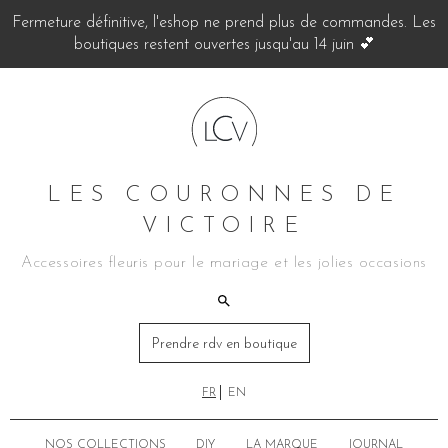
Fermeture définitive, l'eshop ne prend plus de commandes. Les
boutiques restent ouvertes jusqu'au 14 juin 💕
LES COURONNES DE
VICTOIRE
Accessoires fleuris pour le mariage et les jolies occasions
Prendre rdv en boutique
FR
EN
NOS COLLECTIONS
DIY
LA MARQUE
JOURNAL