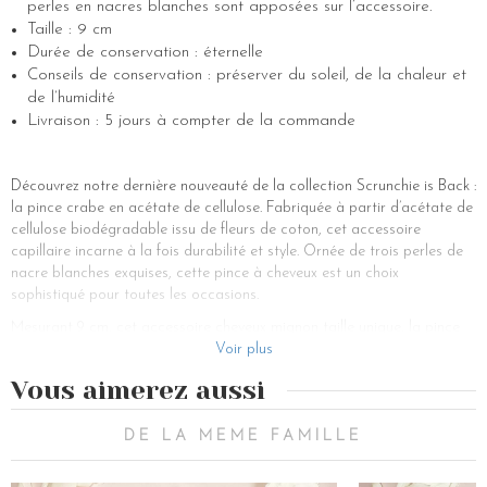
perles en nacres blanches sont apposées sur l’accessoire.
Taille : 9 cm
Durée de conservation : éternelle
Conseils de conservation : préserver du soleil, de la chaleur et
de l’humidité
Livraison : 5 jours à compter de la commande
Découvrez notre dernière nouveauté de la collection Scrunchie is Back :
la pince crabe en acétate de cellulose. Fabriquée à partir d’acétate de
cellulose biodégradable issu de fleurs de coton, cet accessoire
capillaire incarne à la fois durabilité et style. Ornée de trois perles de
nacre blanches exquises, cette pince à cheveux est un choix
sophistiqué pour toutes les occasions.
Mesurant 9 cm, cet accessoire cheveux mignon taille unique, la pince
crabe avec des perles est polyvalente et parfaite pour accessoiriser et
Voir plus
sublimer diverses coiffures, même si vous avez des cheveux courts. Que
Vous aimerez aussi
vous arboriez une queue-de-cheval chic, que vous attachiez un chignon
élégant ou que vous ajoutiez une touche de glamour à des ondulations
détachées, cet accessoire capillaire rehausse facilement votre look.
DE LA MEME FAMILLE
Conçue pour les femmes aux cheveux fins ou aux cheveux épais qui