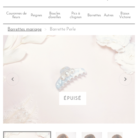
Couronnes de
Boucles
Pics à
Bijoux
Peignes
Barrettes
Autres
fleurs
d'oreilles
chignon
Victoire
Barrettes mariage
Barrette Perle
ÉPUISÉ