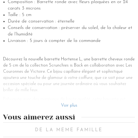
Composition : Barrette ronde avec fleurs plaquées en or 24
carats 3 microns
Taille : 5 cm
Durée de conservation : éternelle
Conseils de conservation : préserver du soleil, de la chaleur et
de l’humidité
Livraison : 5 jours à compter de la commande
Découvrez la nouvelle barrette Hortense L, une barrette cheveux ronde
de 5 cm de la collection Scrunchies is Back en collaboration avec Les
Couronnes de Victoire. Ce bijou capillaire élégant et sophistiqué
ajoutera une touche de glamour à votre coiffure, que ce soit pour une
occasion spéciale ou pour une journée ordinaire où vous souhaitez
briller de mille feux.
Fabriquée avec des matériaux de haute qualité, cette barrette est
ornée de fleurs plaquées en or 24 carats, d’une épaisseur de 3
Voir plus
microns, qui lui confèrent une brillance incomparable. Sa forme ronde
Vous aimerez aussi
lui donne un aspect délicat et féminin, parfait pour sublimer tous types
de coiffures.
DE LA MEME FAMILLE
Que vous optiez pour un chignon sophistiqué, une queue de cheval