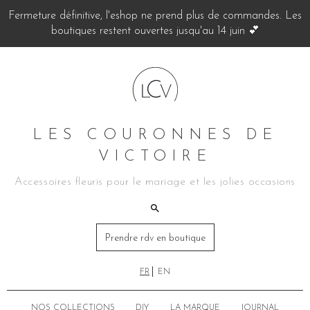
Fermeture définitive, l'eshop ne prend plus de commandes. Les
boutiques restent ouvertes jusqu'au 14 juin 💕
LES COURONNES DE
VICTOIRE
Accessoires fleuris pour le mariage et les jolies occasions
Prendre rdv en boutique
FR
EN
NOS COLLECTIONS
DIY
LA MARQUE
JOURNAL