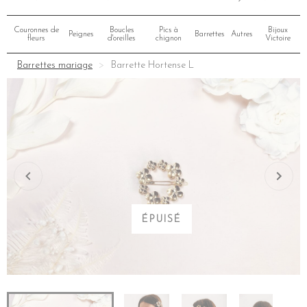
Couronnes de
Boucles
Pics à
Bijoux
Peignes
Barrettes
Autres
fleurs
d'oreilles
chignon
Victoire
Barrettes mariage
Barrette Hortense L
ÉPUISÉ