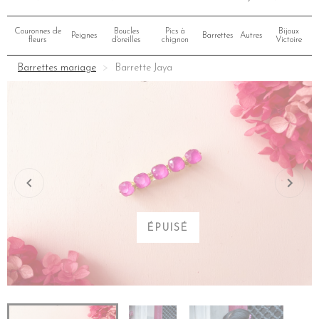
Couronnes de
Boucles
Pics à
Bijoux
Peignes
Barrettes
Autres
fleurs
d'oreilles
chignon
Victoire
Barrettes mariage
Barrette Jaya
ÉPUISÉ