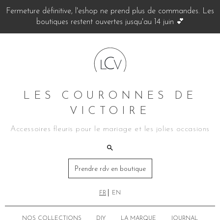
Fermeture définitive, l'eshop ne prend plus de commandes. Les
boutiques restent ouvertes jusqu'au 14 juin 💕
LES COURONNES DE
VICTOIRE
Accessoires fleuris pour le mariage et les jolies occasions
Prendre rdv en boutique
FR
EN
NOS COLLECTIONS
DIY
LA MARQUE
JOURNAL