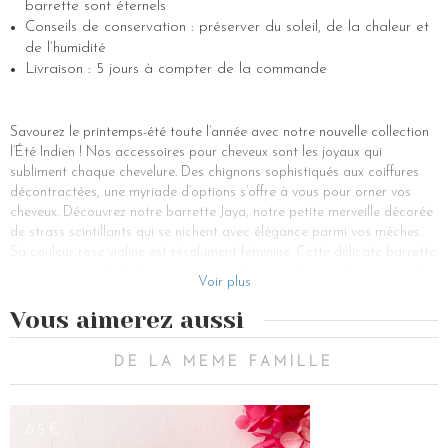
barrette sont éternels
Conseils de conservation : préserver du soleil, de la chaleur et
de l’humidité
Livraison : 5 jours à compter de la commande
Savourez le printemps-été toute l’année avec notre nouvelle collection
l’Été Indien ! Nos accessoires pour cheveux sont les joyaux qui
subliment chaque chevelure. Des chignons sophistiqués aux coiffures
décontractées, une myriade d’options s’offre à vous pour orner vos
cheveux. Découvrez notre barrette Jaya, notre petite merveille décorée
de strass scintillants qui se nichent avec élégance parmi vos mèches.
Sa couleur rose violine est résolument féminine. Cette délicate barrette
ajoute une touche bohème à votre coiffure, tandis que des queues de
Voir plus
cheval maintenues par des élastiques deviennent des déclarations de
style.
Vous aimerez aussi
Que vous ayez des cheveux longs ou courts, fins ou épais, chaque
accessoire est conçu pour s’adapter à votre style unique. La barrette
DE LA MEME FAMILLE
Jaya ajoutera une touche glamour. Que vous préfériez des clips à
paillettes pour une soirée brillante ou des barrettes fleuries pour une
touche de sophistication, chaque accessoire raconte une histoire
65€
unique. Pour celles aux cheveux longs, glissez la barrette à cheveux