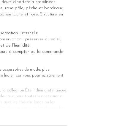
fleurs d’hortensia stabilisées
e, rose pâle, pêche et bordeaux,
bilisé jaune et rose. Structure en
ervation : éternelle
nservation : préserver du soleil,
et de l’humidité
5 jours à compter de la commande
s accessoires de mode, plus
Été Indien car vous pourrez sûrement
 la collection Été Indien a été lancée.
 de cœur pour toutes les occasions :
us ayez les cheveux longs ou les
es cheveux épais ou les cheveux fins,
aisie à votre look capillaire.
olide sans abîmer vos cheveux. Leur
eveux peut également être porté