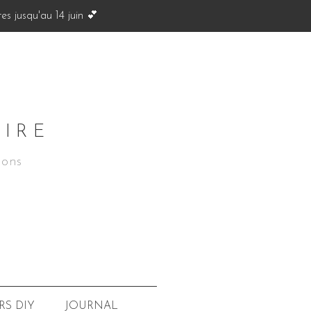
s jusqu'au 14 juin 💕
OIRE
ions
JOURNAL
RS
DIY