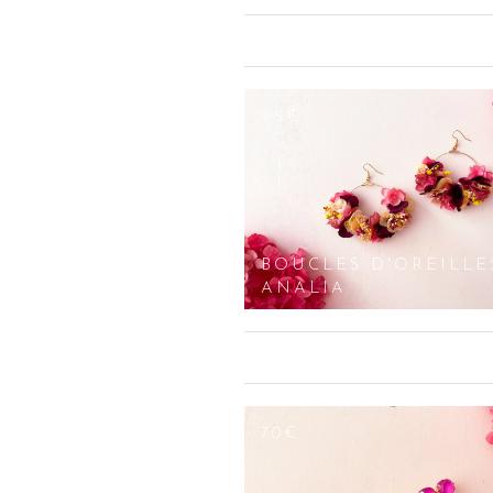
comme un bijou de tête éblouissant. F
et précieuse pour toutes les amoureu
de cheveux tendance, vous avez l’assur
chignon banane, vos tresses, vos fra
vos coiffures en véritables œuvres d’ar
95€
Notre maison Les Couronnes de Victoir
serre-têtes, les peignes, les couronne
d’oreilles, les colliers, etc. Vous av
boutiques pour recevoir les conseils 
coiffage convenable pour les femmes, a
BOUCLES D'OREILLE
ANALIA
70€