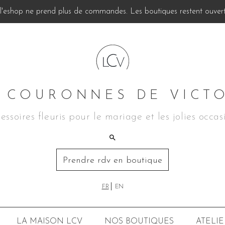
, l'eshop ne prend plus de commandes. Les boutiques restent ouverte
 COURONNES DE VICT
essoires fleuris pour le mariage et les jolies occas
Prendre rdv en boutique
FR
EN
LA MAISON LCV
NOS BOUTIQUES
ATELIE