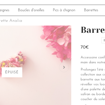
eignes
Boucles d'oreilles
Pics à chignon
Barrettes
rette Analia
Barre
B
70€
Accessoire con
main dans notre
Prolongez l’été
ÉPUISÉ
collection aux c
barrette aux to
réveiller vos lo
d’une palette de
safran au bord
coucher du solei