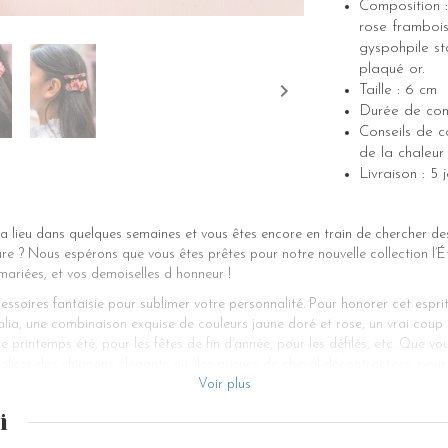
Composition : 
rose frambois
gyspohpile sta
plaqué or.
Taille : 6 cm
Durée de cons
Conseils de co
de la chaleur 
Livraison : 
 lieu dans quelques semaines et vous êtes encore en train de chercher de
re ? Nous espérons que vous êtes prêtes pour notre nouvelle collection l’
mariées, et vos demoiselles d honneur !
soires fantaisie pour sublimer votre personnalité. Pour honorer cet esprit,
nalia, une combinaison exquise de couleurs jaune doré et rose, un vrai coup
printemps été, pour les fêtes de fin d’année, pour les défilés, etc. Que vo
aliser des chignons élégants ou des queues de cheval décontractées, pour l
ous conviendra sans doute si vous désirez ajouter une touche bohème et fant
Voir plus
nt soigneusement fixées sur une épingle dorée, ce qui permet une fixation s
i
ign au petit format ajoute une touche de légèreté. Cet accessoire pour ch