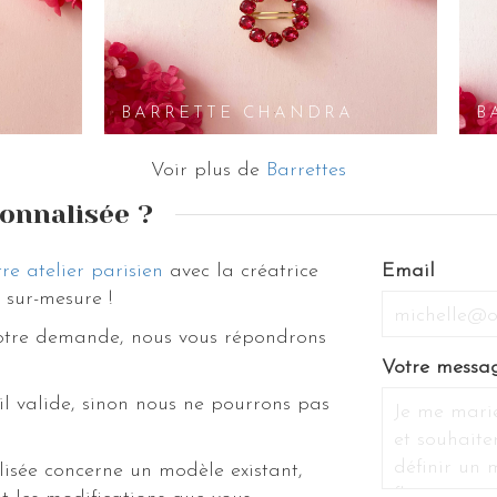
BARRETTE CHANDRA
B
Voir plus de
Barrettes
onnalisée ?
re atelier parisien
avec la créatrice
If
Email
sur-mesure !
you
are
votre demande, nous vous répondrons
a
Votre messa
human,
il valide, sinon nous ne pourrons pas
ignore
this
field
isée concerne un modèle existant,