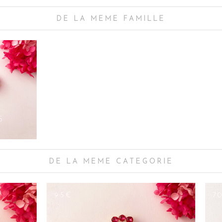
abriquée à la main avec des matériaux de haute qualité, cette barrette à fl
ses d’accessoires cheveux. Ne manquez pas l’occasion de peaufiner votre lo
DE LA MEME FAMILLE
ance de rester éclatante pour toujours. Laissez libre cours à votre créativi
nges, des mèches rebelles, ou même pour accessoiriser vos bandeaux, rubans
t.
e s’efforce de créer des bijoux de tête liés au thème mariage tels que les 
s à fleurs, les pinces à cheveux et une sélection d accessoires pour les fill
ez encore des questions concernant tous les accessoires ou des idées de coif
des experts ! Quels que soient vos types de cheveux, nous vous donnerons le
fin de finaliser vos looks de glamour à la perfection.
S
DE LA MEME CATEGORIE
95€
7