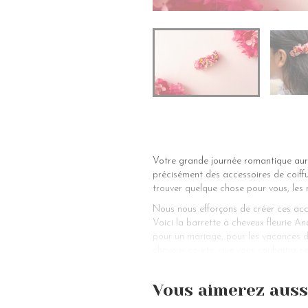
Votre grande journée romantique aura
précisément des accessoires de coiffu
trouver quelque chose pour vous, les 
Nous nous efforçons de créer ces acces
Voici la barrette à cheveux fleurie A
pour un mariage, pour les vacances de 
cheveux courts, que vous souhaitez ré
cet accessoire de coiffure fait-main v
Les magnifiques fleurs stabilisées so
Vous aimerez auss
beauté s’accentue, tandis que le des