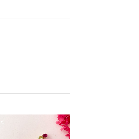
eurs stabilisées est une pièce unique
ok avec style ! Avec cet accessoire
té en l’utilisant pour attacher votre
, foulards et turbans, et transformez
barrettes, les pics à chignon, les
es comme les bagues, les boucles
fures ? Rendez-vous dans l’une de nos
s renseignements sur la coloration, le
0€