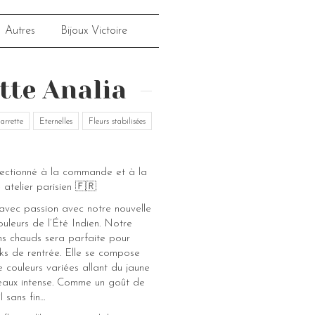
Autres
Bijoux Victoire
tte Analia
arrette
Eternelles
Fleurs stabilisées
fectionné à la commande et à la
 atelier parisien 🇫🇷
 avec passion avec notre nouvelle
ouleurs de l’Été Indien. Notre
ns chauds sera parfaite pour
oks de rentrée. Elle se compose
 couleurs variées allant du jaune
eaux intense. Comme un goût de
l sans fin…