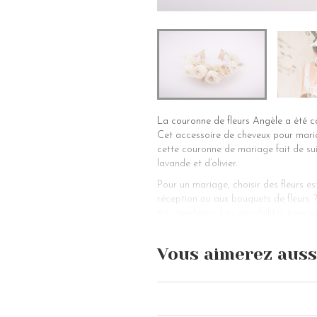
La couronne de fleurs Angèle a été co
Cet accessoire de cheveux pour mariag
cette couronne de mariage fait de su
lavande et d’olivier.
Pour un mariage, choisir des fleurs es
réception ou aux bouquets de fleurs ? 
très tendance. Les possibilités pour o
toutes les futures mariées : couronne 
reste qu’à choisir la composition de f
Vous aimerez auss
véritable diadème, ô combien romantiq
de quelques fleurs des champs. Le rés
Les fleurs qui composent cette couron
défier les années. Votre couronne de 