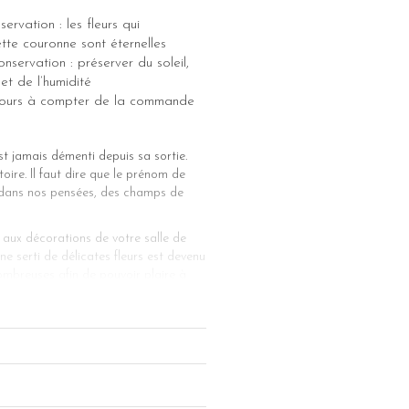
ervation : les fleurs qui
te couronne sont éternelles
nservation : préserver du soleil,
et de l’humidité
5 jours à compter de la commande
t jamais démenti depuis sa sortie.
ire. Il faut dire que le prénom de
, dans nos pensées, des champs de
r aux décorations de votre salle de
ne serti de délicates fleurs est devenu
nombreuses afin de pouvoir plaire à
s aux couleurs vives, … Il ne vous
leurs Angèle est en réalité un
leurs de gypsophile, le tout parsemé
uelle robe de mariée.
e manière entièrement biologique pour
r et de velouté à condition