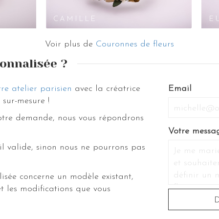
licat.
CAMILLE
E
z notre collection complète d’accessoires pour cheveux et bijoux, couronnes
joli e-shop.
Voir plus de
Couronnes de fleurs
onnalisée ?
re atelier parisien
avec la créatrice
Email
sur-mesure !
votre demande, nous vous répondrons
Votre messa
il valide, sinon nous ne pourrons pas
isée concerne un modèle existant,
t les modifications que vous