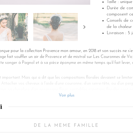
Taille : unique
Durée de cons
composent cet
Conseils de co
de la chaleur 
Livraison : 
nçue pour la collection Provence mon amour, en 2018 et son succès ne s’es
e fait souffler un air de Provence et de mistral sur Les Couronnes de Victo
ite songer à Pagnol et à sa pièce éponyme en même temps qu’il fait lever
t important. Mais qui a dit que les compositions florales devaient se limite
Attacher vos cheveux à l’aide d’une couronne, d’un serre-tête, ou d’un peig
rner sa chevelure d’un accessoire fleuri, véritables créations florales sont 
aux doux tons pastels ou à fleurs blanches, roses ou hortensias, petites fleur
Voir plus
leurs qui vous plaît ! Accessoire de cheveux pour mariage, la couronne de f
i
ue, qui marie des roses anglaises blanches, des fleurs d’hortensia à des f
ultat est époustouflant de grâce et de fraîcheur et magnifiera n’importe q
ne de mariage ont été stabilisées, c’est-à-dire qu’elles ont été traitées d
DE LA MEME FAMILLE
fleurs Angèle conservera pratiquement indéfiniment ses qualités de fraîcheu