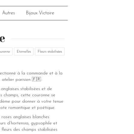
Autres
Bijoux Victoire
e
uronne
Eternelles
Fleurs stabilisées
fectionné à la commande et à la
 atelier parisien 🇫🇷
anglaises stabilisées et de
des champs, cette couronne se
adème pour donner à votre tenue
ote romantique et poétique.
 roses anglaises blanches
leurs d’hortensia, gypsophile et
s fleurs des champs stabilisées