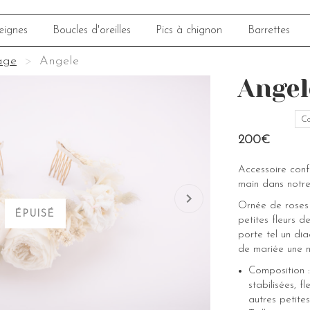
eignes
Boucles d'oreilles
Pics à chignon
Barrettes
age
Angele
Angel
Co
200€
Accessoire con
main dans notre
Ornée de roses 
ÉPUISÉ
petites fleurs 
porte tel un di
de mariée une n
Composition :
stabilisées, f
autres petite