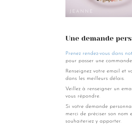
décoration de salle un style frais et dé
JEANNE
Si vous désirez en voir plus, découvre
peignes, barrettes en explorant notre 
Une demande pers
Prenez rendez-vous dans not
pour passer une commande 
Renseignez votre email et 
dans les meilleurs délais.
Veillez à renseigner un ema
vous répondre.
Si votre demande personnal
merci de préciser son nom e
souhaiteriez y apporter.