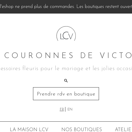
, l'eshop ne prend plus de commandes. Les boutiques restent ouverte
 COURONNES DE VICT
essoires fleuris pour le mariage et les jolies occas
Prendre rdv en boutique
FR
EN
LA MAISON LCV
NOS BOUTIQUES
ATELIE