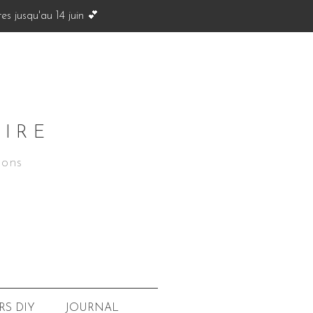
s jusqu'au 14 juin 💕
OIRE
ions
JOURNAL
RS
DIY