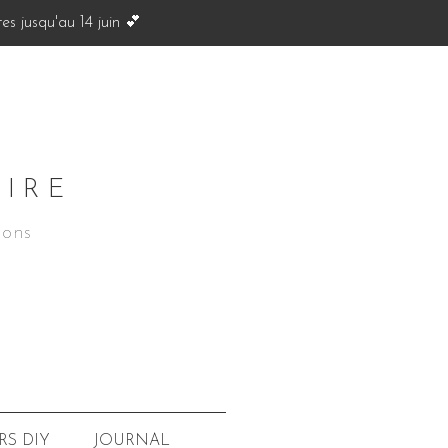
s jusqu'au 14 juin 💕
OIRE
ions
JOURNAL
RS
DIY