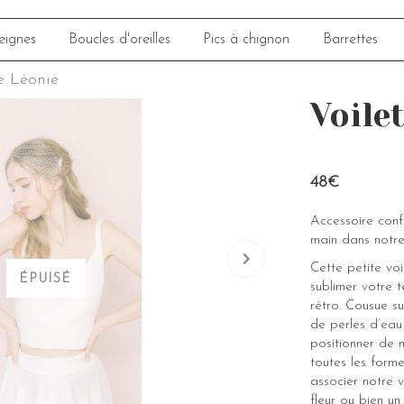
eignes
Boucles d'oreilles
Pics à chignon
Barrettes
te Léonie
Voile
48€
Accessoire con
main dans notre
Cette petite voi
ÉPUISÉ
sublimer votre 
rétro. Cousue su
de perles d’eau 
positionner de 
toutes les form
associer notre 
fleur ou bien un