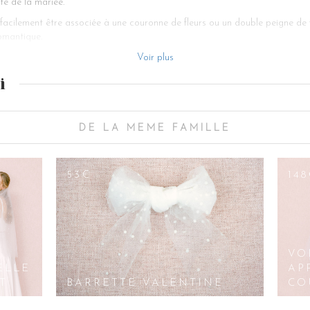
te de la mariée.
facilement être associée à une couronne de fleurs ou un double peigne de fl
omantique.
riquée à partir d’un tulle de fabrication française dans notre atelier, quart
Voir plus
 fées, sa réalisation patiente et attentive rend compte de la qualité de l’ar
i
un élégant coffret de la marque Les Couronnes de Victoire qui assurera une
DE LA MEME FAMILLE
53€
148
E
VO
ELLE
AP
T
BARRETTE VALENTINE
CO