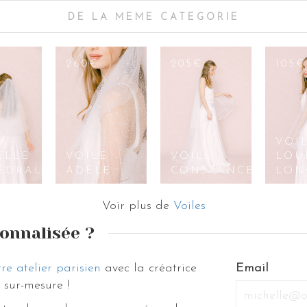
DE LA MEME CATEGORIE
260€
205€
105€
E
VOI
ELLE
VOILE
VOILE
LOU
ÉDRALE
ADÈLE
CONSTANCE
LON
Voir plus de
Voiles
onnalisée ?
re atelier parisien
avec la créatrice
If
Email
sur-mesure !
you
are