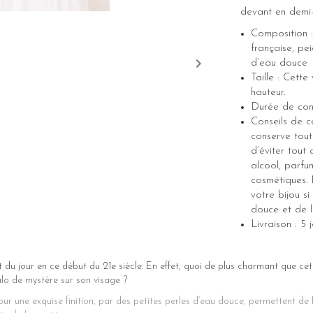
devant en demi
Composition :
française, pe
d’eau douce
Taille : Cett
hauteur.
Durée de cons
Conseils de c
conserve tout
d’éviter tout
alcool, parfu
cosmétiques. 
votre bijou s
douce et de l’
Livraison : 5
 du jour en ce début du 21e siècle. En effet, quoi de plus charmant que cett
alo de mystère sur son visage ?
ur une exquise finition, par des petites perles d’eau douce, permettent de 