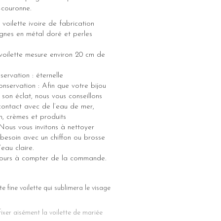
-couronne.
 voilette ivoire de fabrication
ignes en métal doré et perles
e voilette mesure environ 20 cm de
ervation : éternelle
onservation : Afin que votre bijou
 son éclat, nous vous conseillons
 contact avec de l’eau de mer,
m, crèmes et produits
Nous vous invitons à nettoyer
i besoin avec un chiffon ou brosse
eau claire.
 jours à compter de la commande.
e fine voilette qui sublimera le visage
fixer aisément la voilette de mariée