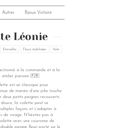
Autres
Bijoux Victoire
tte Léonie
Eternelles
Fleurs stabilisées
Voile
fectionné à la commande et à la
 atelier parisien 🇫🇷
lette est un classique pour
tenue de mariée d’une jolie touche
r deux petits peignes recouverts
douce, la voilette peut se
multiples façons et s’adapter à
es de visage. N’hésitez pas à
voilette avec une couronne de
 double peigne fleuri porté sur le