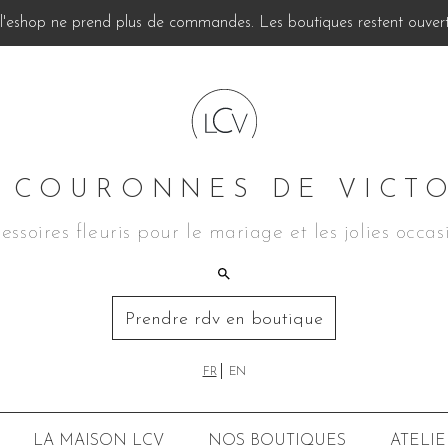
, l'eshop ne prend plus de commandes. Les boutiques restent ouverte
 COURONNES DE VICT
essoires fleuris pour le mariage et les jolies occas
Prendre rdv en boutique
FR
EN
LA MAISON LCV
NOS BOUTIQUES
ATELIE