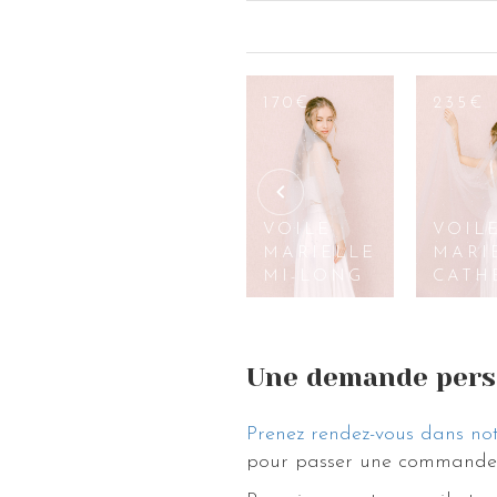
105€
170€
235€
VOILE
VOILE
VOIL
LOUISE MI-
MARIELLE
MARI
ANCE
LONG
MI-LONG
CATH
Une demande pers
Prenez rendez-vous dans not
pour passer une commande 