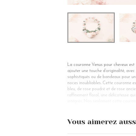
La couronne Venus pour cheveux est u
ajouter une touche d’originalité, avec 
sophistiqués ou de bandeaux pour une
noces inoubliables. Cette couronne e
bleu, de rose poudré et de rose ancie
raffinement floral, une délicatesse qu
intégrés. Non seulement cette couronn
demoiselles d’honneur. En utilisant t
arborer un look glamour et sophistiqu
Vous aimerez auss
Cet accessoire, conçu pour sublimer l
de glamour et d’éclat à la dentelle d
une note romantique et bohème à la ch