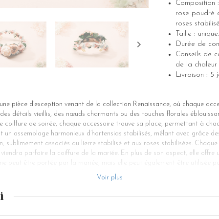
Composition :
rose poudré et
roses stabilis
Taille : unique.
Durée de cons
Conseils de co
de la chaleur 
Livraison : 
ne pièce d’exception venant de la collection Renaissance, où chaque acc
des détails vieillis, des nœuds charmants ou des touches florales éblouissant
 coiffure de soirée, chaque accessoire trouve sa place, permettant à cha
st un assemblage harmonieux d’hortensias stabilisés, mêlant avec grâce de
n, sublimement associés au lierre stabilisé et aux roses stabilisées. Chaqu
i viendra parfaire la coiffure de la mariée. En plus de son aspect, elle offre
e peut être portée par la mariée, mais elle peut également être utilisée po
ous les accessoires cheveux tels que les pics, les barrettes et les couronne
Voir plus
é.
i
a mariée, est une véritable œuvre d’art, mêlant habilement perles, strass e
élicate et à la soie somptueuse de la robe de mariage. C’est l’accessoire id
evelure de la mariée. La couronne Venus offre une variété infinie de manièr