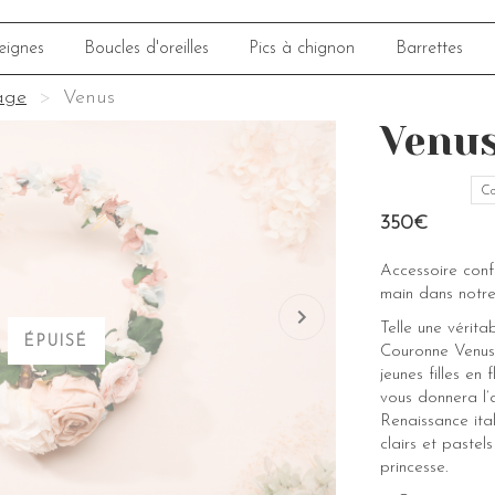
eignes
Boucles d'oreilles
Pics à chignon
Barrettes
age
Venus
Venu
Co
350€
Accessoire con
main dans notre
Telle une vérita
ÉPUISÉ
Couronne Venus.
jeunes filles en
vous donnera l’a
Renaissance ita
clairs et paste
princesse.