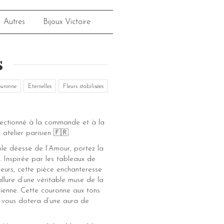
Autres
Bijoux Victoire
s
uronne
Eternelles
Fleurs stabilisées
fectionné à la commande et à la
 atelier parisien 🇫🇷
ble déesse de l’Amour, portez la
 Inspirée par les tableaux de
 fleurs, cette pièce enchanteresse
llure d’une véritable muse de la
lienne. Cette couronne aux tons
ls vous dotera d’une aura de