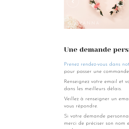
créations des strass et paillettes, des
avons plusieurs variétés d’hortensia p
magasin ou sur notre site !
GIOVANNA
Une demande pers
Prenez rendez-vous dans not
pour passer une commande 
Renseignez votre email et 
dans les meilleurs délais.
Veillez à renseigner un ema
vous répondre.
Si votre demande personnal
merci de préciser son nom e