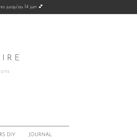
s jusqu'au 14 juin 💕
OIRE
ions
JOURNAL
RS
DIY