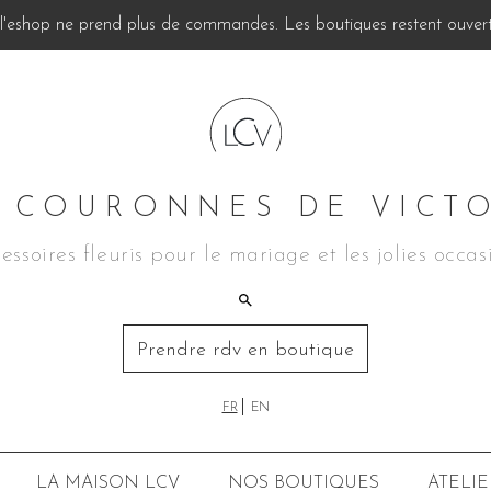
, l'eshop ne prend plus de commandes. Les boutiques restent ouverte
 COURONNES DE VICT
essoires fleuris pour le mariage et les jolies occas
Prendre rdv en boutique
FR
EN
LA MAISON LCV
NOS BOUTIQUES
ATELIE