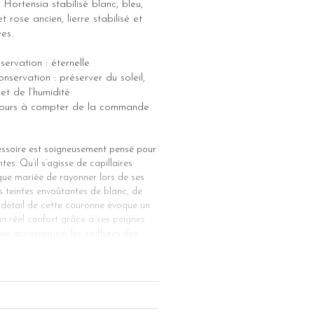
 Hortensia stabilisé blanc, bleu,
 rose ancien, lierre stabilisé et
ées.
ervation : éternelle
nservation : préserver du soleil,
et de l’humidité
5 jours à compter de la commande
essoire est soigneusement pensé pour
es. Qu’il s’agisse de capillaires
que mariée de rayonner lors de ses
s teintes envoûtantes de blanc, de
e détail de cette couronne évoque un
 un réel confort grâce à ses peignes
ur accessoiriser les coiffures des
s, chaque membre de la noce peut
t cristaux pour apporter une touche
éal pour sublimer un chignon, ajoutant
es d’accessoiriser la coiffure de la