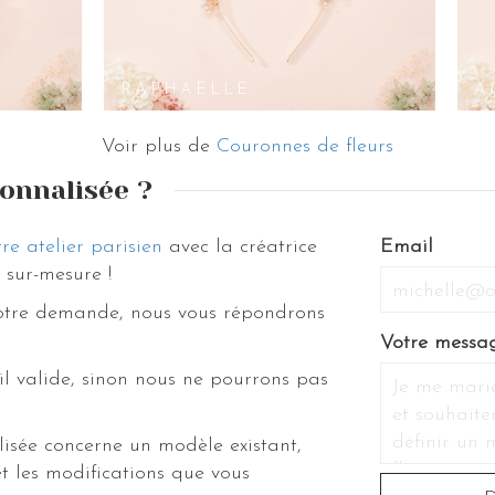
 perles blanches, du nacre, des pierres fines, des cristaux. La personnalisat
ar exemple comme du violet, de l’écru, du bronze, du doré, de l’argenté, du
RAPHAËLLE
A
Voir plus de
Couronnes de fleurs
onnalisée ?
re atelier parisien
avec la créatrice
Email
sur-mesure !
votre demande, nous vous répondrons
Votre messa
il valide, sinon nous ne pourrons pas
isée concerne un modèle existant,
t les modifications que vous