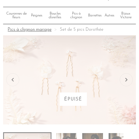
Couronnes de
Boucles
Pics à
Bijoux
Peignes
Barrettes
Autres
fleurs
d'oreilles
chignon
Victoire
Pics à chignon mariage
Set de 5 pics Dorothée
ÉPUISÉ