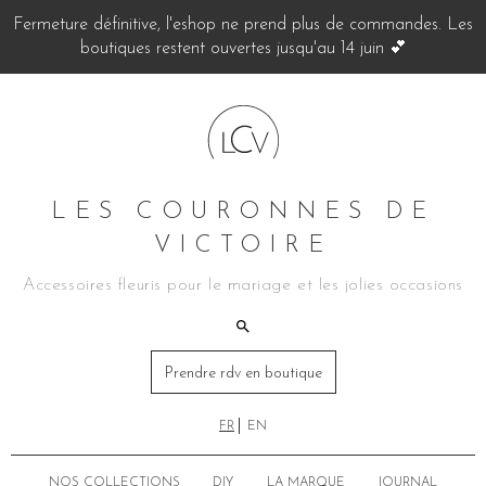
Fermeture définitive, l'eshop ne prend plus de commandes. Les
boutiques restent ouvertes jusqu'au 14 juin 💕
LES COURONNES DE
VICTOIRE
Accessoires fleuris pour le mariage et les jolies occasions
Prendre rdv en boutique
FR
EN
NOS COLLECTIONS
DIY
LA MARQUE
JOURNAL