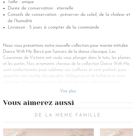
Taille : unique
Durée de conservation : éternelle
Conseils de conservation : préserver du soleil, de la chaleur et
de l’humidité
Livraison : 5 jours à compter de la commande
Nous vous présentons notre nouvelle collection pour mariée intitulée
Dance With Me. Bercé par l’univers de la danse classique, Les
Couronnes de Victoire ont voulu vous plonger dans le tutu, les plumes
et les perles. Nos ornements cheveux de la collection Dance With Me,
sont confectionnés pour sublimer vos coiffures et sont parfaits pour
apporter une touche d’originalité, d’élégance et de bohème à votre
chevelure. Chaque accessoire de mariage est confectionné avec
délicatesse pour rendre la plus ravissante possible pour le plus beau
Voir plus
jour de votre vie. Couronnes, peignes, épingles, pics à chignons et
autres accessoires à l’effigie de cette nouvelle collection, vous
Vous aimerez aussi
accompagneront pour vos plus beaux évènements. La coiffure de
mariée est un élément important de la tenue d’un mariage, c’est
DE LA MEME FAMILLE
pourquoi il est important de bien choisir son bijoux de cheveu préféré.
Chaque accessoire pour cheveux est imaginé pour parfaire le charme
envoûtant de la mariée avec élégance et raffinement.