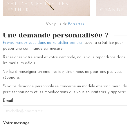
parures : diadème fleuri, serre-tête, boucles d’oreilles dorées, bracelets
SET DE 5 BARRETTES
et barrettes à cheveux. Ces accessoires ont été imaginés pour les
ESTHER
GRANDE B
femmes sophistiquées à la garde robe bohème emplie de fantaisie.
Comme tous nos accessoires de mode, le set Arwen a été fait-main
par les petites fées de notre atelier parisien situé dans le marais.
Voir plus de
Barrettes
Pour découvrir la suite de notre sélection d’accessoires de coiffure et
Une demande personnalisée ?
bijoux pour cheveux, vous pouvez explorer notre e-shop. Couronnes de
Prenez rendez-vous dans notre atelier parisien
avec la créatrice pour
fleurs, peignes ornés de perles nacrées, pics à chignon sertis de petites
passer une commande sur-mesure !
fleurs, boucles à clips ornées de pétales colorés, chapeaux et serre-
têtes… Vous y trouverez une multitude de bijoux de cheveux qui feront
Renseignez votre email et votre demande, nous vous répondrons dans
de vous la plus belle des mariées, ou qui viendront apporter la touche
les meilleurs délais.
finale à toutes vos coiffures du quotidien.
Veillez à renseigner un email valide, sinon nous ne pourrons pas vous
répondre.
Si votre demande personnalisée concerne un modèle existant, merci de
préciser son nom et les modifications que vous souhaiteriez y apporter.
Email
Votre message