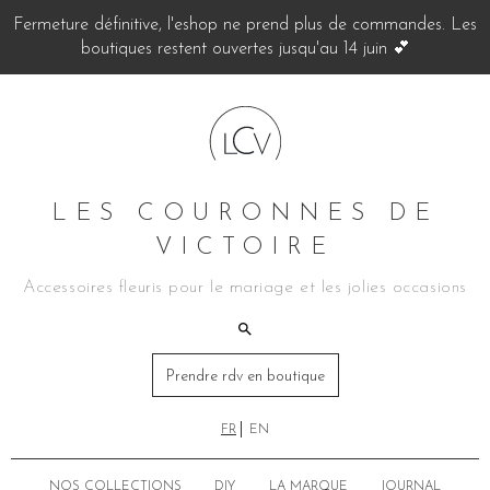
Fermeture définitive, l'eshop ne prend plus de commandes. Les
boutiques restent ouvertes jusqu'au 14 juin 💕
LES COURONNES DE
VICTOIRE
Accessoires fleuris pour le mariage et les jolies occasions
Prendre rdv en boutique
FR
EN
NOS COLLECTIONS
DIY
LA MARQUE
JOURNAL