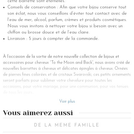
cette barrette sont éternelles.
Conseils de conservation : Afin que votre bijou conserve tout
son éclat, nous vous conseillons d’éviter tout contact avec de
l’eau de mer, alcool, parfum, crèmes et produits cosmétiques.
Nous vous invitons à nettoyer votre bijou si besoin avec un
chiffon ou brosse douce et de l’eau claire.
Livraison : 5 jours à compter de la commande.
À l’occasion de la sortie de notre nouvelle collection de bijoux et
accessoires pour cheveux “To the Moon and Back”, nous avons créé de
nouvelles barrettes à cheveux et délicates épingles à cheveux. Ornées
de pierres fines colorées et de cristaux Swarovski, ces petits ornements
seront parfaits pour sublimer votre chevelure pour toutes les
occasions, pour votre mariage, pour une communion, pour vos tenues
de tous les jours…
Notre set Arwen est composé de 5 épingles à chignon en métal doré
Voir plus
serties d’étoiles, lune et soleil parsemés de cristal. Ce bijou de cheveux
Vous aimerez aussi
vous permettra de coiffer de différentes façons votre chevelure, que
vous ayez les cheveux longs ou les cheveux courts, qu’ils soient
attachés ou non. Voici quelques idées de coiffures que vous pourrez
DE LA MEME FAMILLE
agrémenter de notre accessoire pour cheveux Arwen.