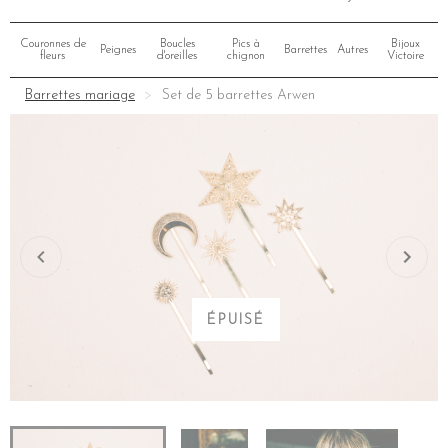
Couronnes de
Boucles
Pics à
Bijoux
Peignes
Barrettes
Autres
fleurs
d'oreilles
chignon
Victoire
Barrettes mariage
Set de 5 barrettes Arwen
ÉPUISÉ