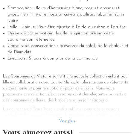
Composition : fleurs d’hortensias blanc, rose et orange et
gypsohile mini ivoire, rose et cuivré stabilisés, ruban en satin
ivoire
Taille : Unique. Peut être ajustée à l’aide du ruban à l’arrière
Durée de conservation : les fleurs qui composent cette
couronne sont éternelles
Conseils de conservation : préserver du soleil, de la chaleur et
de l’humidité
Livraison : 5 jours à compter de la commande
Les Couronnes de Victoire sortent une nouvelle collection enfant pour
fille en collaboration avec Louise Misha, la jolie marque de vêtements
de cérémonie et pour le quotidien pour les enfants. Nous vous
proposons une sélection d’accessoires dont des élégantes barrettes,
des couronnes de fleurs, des bracelets et un joli headband.
La couronne de fleurs Rosa viendra sublimer pour des occasions
spéciales telles qu’une cérémonie de mariage, un baptême ou une
communion la magnifique robe de vos petites-filles. Avec ses couleurs
Voir plus
de pétales pastel rose poudré et corail, notre couronne Rosa pour les
Vous aimerez aussi
filles sera un véritable bol d’air frais dans le style bohème chic, idéal