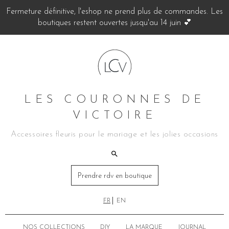
Fermeture définitive, l'eshop ne prend plus de commandes. Les
boutiques restent ouvertes jusqu'au 14 juin 💕
LES COURONNES DE
VICTOIRE
Accessoires fleuris pour le mariage et les jolies occasions
Prendre rdv en boutique
FR
EN
NOS COLLECTIONS
DIY
LA MARQUE
JOURNAL