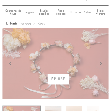
Couronnes de
Boucles
Pics à
Bijoux
Peignes
Barrettes
Autres
fleurs
d'oreilles
chignon
Victoire
Enfants mariage
Rosa
ÉPUISÉ