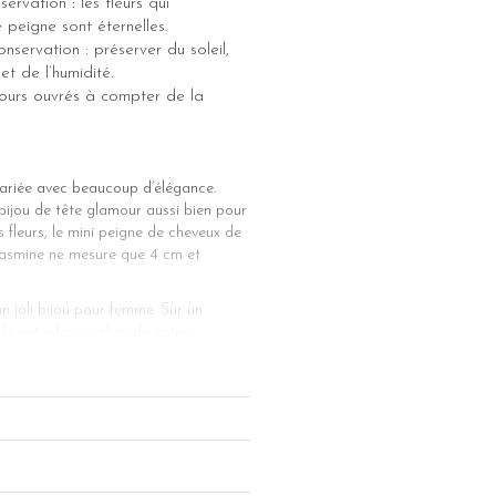
ervation : les fleurs qui
peigne sont éternelles.
nservation : préserver du soleil,
et de l’humidité.
 jours ouvrés à compter de la
mariée avec beaucoup d’élégance.
bijou de tête glamour aussi bien pour
 fleurs, le mini peigne de cheveux de
 Yasmine ne mesure que 4 cm et
 joli bijou pour femme. Sur un
-le entre les mèches de votre
ez également le porter pour un
e nuptiale. Bien évidemment, le mini
 de mariage (chignon bas ou chignon
mariage, égayera votre coiffure de
elle, le mini peigne de cheveux de