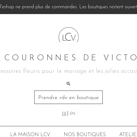
, l'eshop ne prend plus de commandes. Les boutiques restent ouverte
 COURONNES DE VICT
essoires fleuris pour le mariage et les jolies occas
Prendre rdv en boutique
FR
EN
LA MAISON LCV
NOS BOUTIQUES
ATELIE