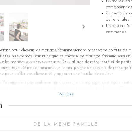
Durée de cons
composent ce 
Conseils de co
de la chaleur 
Livraison : 5
commande.
 peigne pour cheveux de mariage Yasmine viendra orner votre coiffure de 
ilisées puis dorées, le mini peigne de cheveux de mariage Yasmine sera un 
ue les mariées aux cheveux courts. Doux alliage de métal doré et de petites
 romantique. Délicat et minimaliste, le mini peigne de cheveux de mariage
sse pour coiffer vos cheveux et y apporter une touche de couleur.
 Yasmine n’est pas seulement un accessoire de mariage, c’est également un
pportera une élégante touche dorée à vos tenues de tous les jours. Glissez
eilles en pierres fines et le tout fera un look casual très chic. Vous pourr
Voir plus
ire de mariage en petites feuilles dorées n’est pas réservé à la cérémoni
i
ensé pour sublimer votre coiffure de mariage avant tout. Sur un chignon
jolie tresse bohème, ce bijou de cheveux rehaussé d’autres accessoires de 
 élégante robe de mariée en satin ou la traîne d’un voile de mariée en dent
DE LA MEME FAMILLE