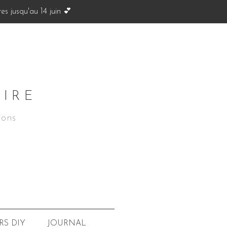
s jusqu'au 14 juin 💕
OIRE
ions
JOURNAL
RS
DIY