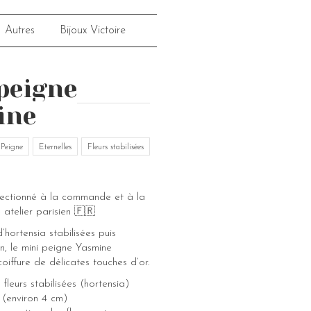
Autres
Bijoux Victoire
peigne
ine
Peigne
Eternelles
Fleurs stabilisées
fectionné à la commande et à la
 atelier parisien 🇫🇷
’hortensia stabilisées puis
n, le mini peigne Yasmine
coiffure de délicates touches d’or.
fleurs stabilisées (hortensia)
e (environ 4 cm)