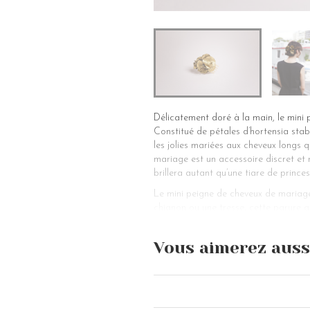
Délicatement doré à la main, le mini
Constitué de pétales d’hortensia stab
les jolies mariées aux cheveux longs q
mariage est un accessoire discret et
brillera autant qu’une tiare de prince
Le mini peigne de cheveux de mariage
chignon ou une tresse, cette parure a
chevelure, accompagné de boucles d’or
baptême ou une communion, cet accesso
Vous aimerez auss
peigne de cheveux de mariage a été p
banane), une queue de cheval ou une 
façon certaine. Pour accessoiriser une
mariage Yasmine sera le bijou idéal.