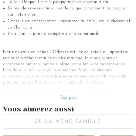
Taille : Unique. Le mini peigne mesure environ 4 cm
Durée de conservation : les fleurs qui composent ce peigne
sont éternelles
Conseils de conservation : préserver du soleil, de la chaleur et
de l’humidité
Livraison : 5 jours à compter de la commande
Notre nouvelle collection L’Odyssée est une collection qui apportera
une brise fraîche et marine à votre mariage. Tous nos bijoux et
accessoires ont pour but de sublimer votre tenue de mariage et de
faire de vous la Si-reine de la cérémonie. Parmi ces élégants
accessoires, vous pourrez retrouver notre mini peigne Nami parfait
pour un mariage. Il va devenir votre bijou de tête favori.
Ce mini peigne discret et très tendance est composé de fleurs
naturelles qui ont été au préalable stabilisées. Parmi les fleurs ornant
Voir plus
cet accessoire de mariage, il y a de la pampa, de la fougère, des roses
Vous aimerez aussi
stabilisées et autres jolies fleurs. Tout pour donner un côté champêtre
et fantaisie à votre mariage et faire de vous une sublime mariée
bohème.
DE LA MEME FAMILLE
Le côté intéressant dans ce peigne est sa manière de le porter. En