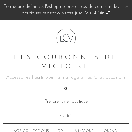
Fermeture définitive, l'eshop ne prend plus de commandes. Les
boutiques restent ouvertes jusqu'au 14 juin 💕
LES COURONNES DE
VICTOIRE
Accessoires fleuris pour le mariage et les jolies occasions
Prendre rdv en boutique
FR
EN
NOS COLLECTIONS
DIY
LA MARQUE
JOURNAL