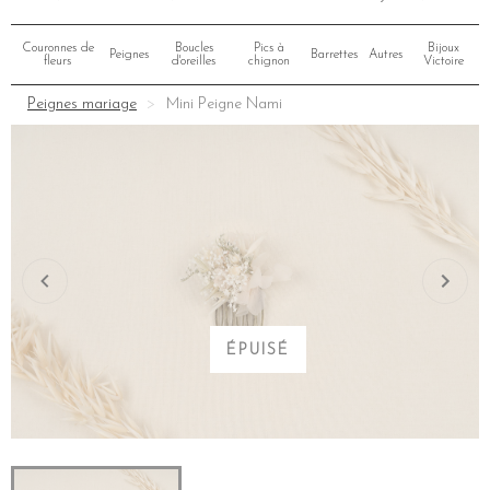
Couronnes de
Boucles
Pics à
Bijoux
Peignes
Barrettes
Autres
fleurs
d'oreilles
chignon
Victoire
Peignes mariage
Mini Peigne Nami
ÉPUISÉ