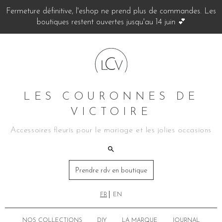
Fermeture définitive, l'eshop ne prend plus de commandes. Les
boutiques restent ouvertes jusqu'au 14 juin 💕
LES COURONNES DE
VICTOIRE
Accessoires fleuris pour le mariage et les jolies occasions
Prendre rdv en boutique
FR
EN
NOS COLLECTIONS
DIY
LA MARQUE
JOURNAL