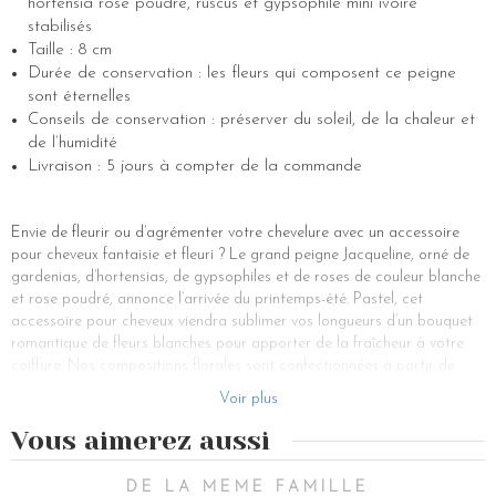
hortensia rose poudré, ruscus et gypsophile mini ivoire
stabilisés
Taille : 8 cm
Durée de conservation : les fleurs qui composent ce peigne
sont éternelles
Conseils de conservation : préserver du soleil, de la chaleur et
de l’humidité
Livraison : 5 jours à compter de la commande
Envie de fleurir ou d’agrémenter votre chevelure avec un accessoire
pour cheveux fantaisie et fleuri ? Le grand peigne Jacqueline, orné de
gardenias, d’hortensias, de gypsophiles et de roses de couleur blanche
et rose poudré, annonce l’arrivée du printemps-été. Pastel, cet
accessoire pour cheveux viendra sublimer vos longueurs d’un bouquet
romantique de fleurs blanches pour apporter de la fraîcheur à votre
coiffure. Nos compositions florales sont confectionnées à partir de
fleurs stabilisées. Exit les fleurs artificielles et les fleurs séchées ! Porter
Voir plus
notre peigne Jacqueline si délicat vous donnera l’impression de porter
du satin et de toucher du velours. Ces fleurs de saison sont des fleurs
Vous aimerez aussi
naturelles, des fleurs fraîches qui ont été stabilisées par un processus
naturel pour les rendre éternelles.
DE LA MEME FAMILLE