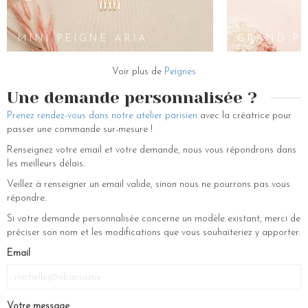
DOUBLE
de vous aider à trouver vos accessoires pour cheveux pour votre
mariage ou pour d’autres cérémonies.
PEIGNE
NAÏS
MINI PEIGNE ARIA
GRAND PE
Voir plus de
Peignes
Une demande personnalisée ?
Prenez rendez-vous dans notre atelier parisien
avec la créatrice pour
passer une commande sur-mesure !
Renseignez votre email et votre demande, nous vous répondrons dans
les meilleurs délais.
Veillez à renseigner un email valide, sinon nous ne pourrons pas vous
répondre.
Si votre demande personnalisée concerne un modèle existant, merci de
préciser son nom et les modifications que vous souhaiteriez y apporter.
Email
Votre message