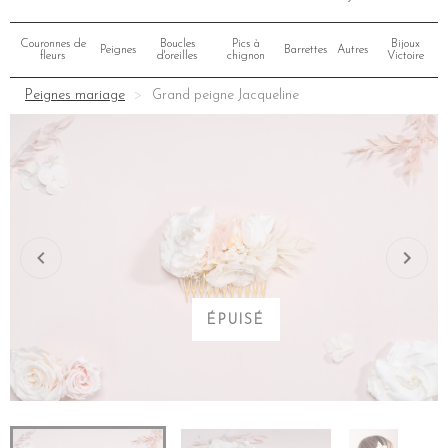
Couronnes de
Boucles
Pics à
Bijoux
Peignes
Barrettes
Autres
fleurs
d'oreilles
chignon
Victoire
Peignes mariage
Grand peigne Jacqueline
ÉPUISÉ