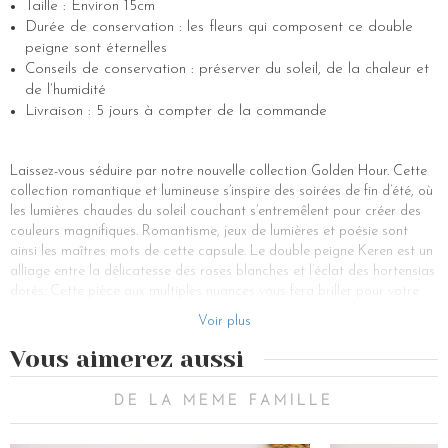
Taille : Environ 15cm
Durée de conservation : les fleurs qui composent ce double
peigne sont éternelles
Conseils de conservation : préserver du soleil, de la chaleur et
de l’humidité
Livraison : 5 jours à compter de la commande
Laissez-vous séduire par notre nouvelle collection Golden Hour. Cette
collection romantique et lumineuse s’inspire des soirées de fin d’été, où
les lumières chaudes du soleil couchant s’entremêlent pour créer des
couleurs magnifiques. Romantisme, jeux de lumières et poésie sont
ainsi les maîtres mots de cette capsule. Le double peigne Keren est un
alliage entre la délicatesse des roses blanches et l’éclat des hortensias
dorés. Cette pièce aux multiples nuances vous fera briller pour votre
grand jour et apportera un côté glamour à votre robe de mariée. Vous
Voir plus
pourrez ainsi le porter à votre mariage printemps-été comme
automne-hiver et même pour les fêtes.
Vous aimerez aussi
Composé de roses blanches, de fleurs d’hortensias ivoire et doré, de
gypsophile écru, de lagurus et de ruscus, ce magnifique peigne est
DE LA MEME FAMILLE
l’accessoire mariage parfait pour sublimer votre tenue. En effet, le
peigne est l’accessoire fleuri incontournable des mariages. Il permet de