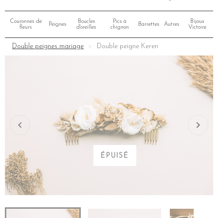
Couronnes de
Boucles
Pics à
Bijoux
Peignes
Barrettes
Autres
fleurs
d'oreilles
chignon
Victoire
Double peignes mariage
Double peigne Keren
ÉPUISÉ