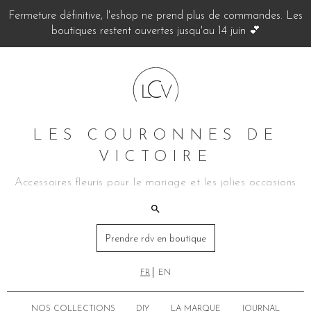
Fermeture définitive, l'eshop ne prend plus de commandes. Les
boutiques restent ouvertes jusqu'au 14 juin 💕
LES COURONNES DE
VICTOIRE
Accessoires fleuris pour le mariage et les jolies occasions
Prendre rdv en boutique
FR
EN
NOS COLLECTIONS
DIY
LA MARQUE
JOURNAL