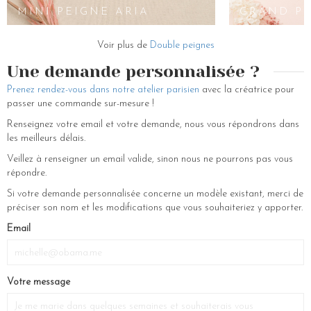
boucles d oreilles pour n’importe quelle occasion comme un baptême,
MINI PEIGNE ARIA
GRAND PE
une communion ou bien simplement pour tous les jours. Osez les
ornements et la fantaisie ! Toutes les occasions sont bonnes pour
Voir plus de
Double peignes
porter un bijou de cheveux comme un joli peigne, une jolie couronne de
fleurs, un serre-tête fleuri aux allures de hippie, une barrette à sequins
Une demande personnalisée ?
ou un diadème à strass !
Prenez rendez-vous dans notre atelier parisien
avec la créatrice pour
Vous retrouverez toutes les pièces de la collection Golden Hour sur
passer une commande sur-mesure !
notre e-shop et d’autres créations de collections antérieures. Chez Les
Renseignez votre email et votre demande, nous vous répondrons dans
Couronnes de Victoire, vous trouverez tous les accessoires chouchous
les meilleurs délais.
pour réaliser vos plus jolies coiffures. Nous confectionnons des pièces
uniques à base de fleurs stabilisées. Peignes, couronnes de fleurs,
Veillez à renseigner un email valide, sinon nous ne pourrons pas vous
barrettes, serre-têtes, chapeaux, boucles d’oreilles, pics à chignon,
répondre.
élastiques, bijoux de tête, autant de parures délicates et colorées pour
Si votre demande personnalisée concerne un modèle existant, merci de
sublimer votre crinière et celle de vos demoiselles et petites-filles pour
préciser son nom et les modifications que vous souhaiteriez y apporter.
des look bohèmes et romantiques.
If
Email
you
are
a
Votre message
human,
ignore