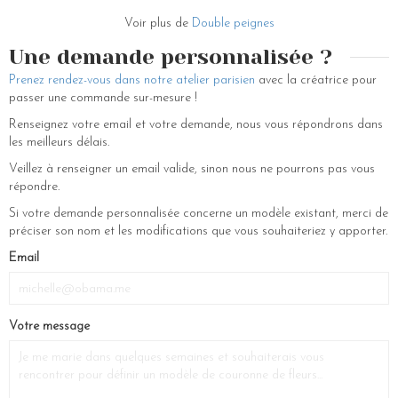
Voir plus de
Double peignes
Une demande personnalisée ?
Prenez rendez-vous dans notre atelier parisien
avec la créatrice pour
passer une commande sur-mesure !
Renseignez votre email et votre demande, nous vous répondrons dans
les meilleurs délais.
Veillez à renseigner un email valide, sinon nous ne pourrons pas vous
répondre.
Si votre demande personnalisée concerne un modèle existant, merci de
préciser son nom et les modifications que vous souhaiteriez y apporter.
If
Email
you
are
a
Votre message
human,
ignore
this
field