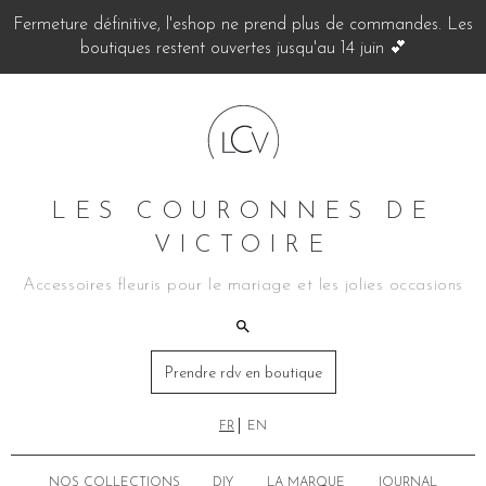
Fermeture définitive, l'eshop ne prend plus de commandes. Les
boutiques restent ouvertes jusqu'au 14 juin 💕
LES COURONNES DE
VICTOIRE
Accessoires fleuris pour le mariage et les jolies occasions
Prendre rdv en boutique
FR
EN
NOS COLLECTIONS
DIY
LA MARQUE
JOURNAL