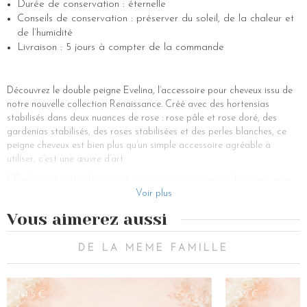
Durée de conservation : éternelle
Conseils de conservation : préserver du soleil, de la chaleur et
de l’humidité
Livraison : 5 jours à compter de la commande
Découvrez le double peigne Evelina, l’accessoire pour cheveux issu de
notre nouvelle collection Renaissance. Créé avec des hortensias
stabilisés dans deux nuances de rose : rose pâle et rose doré, des
gardenias stabilisés, des roses stabilisées et des perles blanches, ce
peigne cheveux est bien plus qu’un simple accessoire agréable à
utiliser, c’est une œuvre d’art.
L’Evelina est méticuleusement conçu par notre équipe d’artisans pour
sublimer votre coiffure, ajouter une élégance très douce à votre
Voir plus
chevelure. Les pétales délicats des fleurs stabilisées apportent une
Vous aimerez aussi
brillance naturelle, tandis que les perles d’eau douce ajoutent une
sophistication intemporelle à votre style. La combinaison du rose pâle
et du rose doré crée une esthétique captivante, parfaite pour tous
DE LA MEME FAMILLE
types de cheveux, que ce soient les cheveux épais, les cheveux fins, les
cheveux bouclés, les cheveux courts, les cheveux longs, les cheveux
frisés, etc. Les dents du peigne sont idéales pour démêler les cheveux
145€
22€
et ajouter une touche de glamour à votre coiffage quotidien.