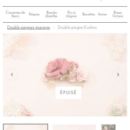
Couronnes de
Boucles
Pics à
Bijoux
Peignes
Barrettes
Autres
fleurs
d'oreilles
chignon
Victoire
Double peignes mariage
Double peigne Evelina
ÉPUISÉ