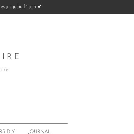
s jusqu'au 14 juin 💕
OIRE
ions
JOURNAL
RS
DIY