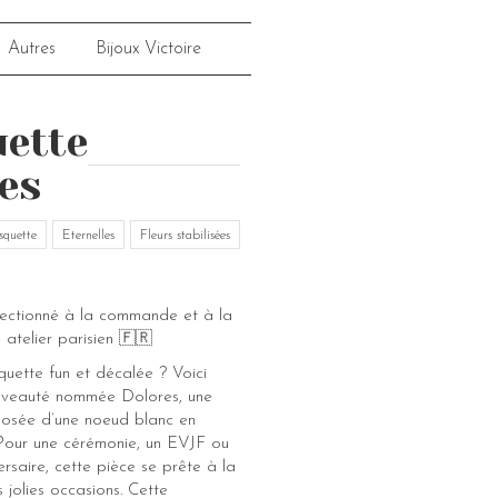
Autres
Bijoux Victoire
ette
es
squette
Eternelles
Fleurs stabilisées
fectionné à la commande et à la
 atelier parisien 🇫🇷
quette fun et décalée ? Voici
ouveauté nommée Dolores, une
osée d’une noeud blanc en
. Pour une cérémonie, un EVJF ou
rsaire, cette pièce se prête à la
 jolies occasions. Cette