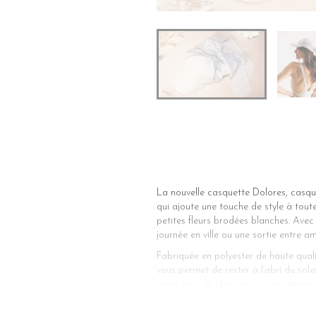
La nouvelle casquette Dolores, casque
qui ajoute une touche de style à tou
petites fleurs brodées blanches. Avec
journée en ville ou une sortie entre am
Fabriquée en polyester de haute quali
vous permet de rester à l’abri du sole
votre tour de tête pour un ajustement
Que vous soyez adepte du streetwear,