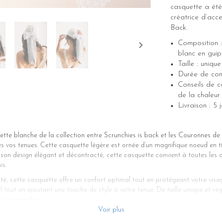
casquette a été
créatrice d’acce
Back.
Composition 
blanc en guipu
Taille : unique
Durée de cons
Conseils de co
de la chaleur 
Livraison : 
tte blanche de la collection entre Scrunchies is back et les Couronnes de 
tes vos tenues. Cette casquette légère est ornée d’un magnifique noeud en 
 son design élégant et décontracté, cette casquette convient à toutes les 
is.
té, cette casquette offre un confort optimal tout en protégeant votre visage
il tout en ajoutant une touche de style à votre tenue. De taille unique et ré
 personnalisé.
Voir plus
 du style décontracté ou de l’élégance classique, cette casquette est un 