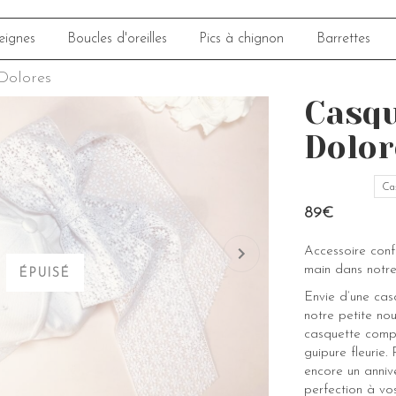
eignes
Boucles d'oreilles
Pics à chignon
Barrettes
Dolores
Casqu
Dolor
Ca
89€
Accessoire con
main dans notre
ÉPUISÉ
Envie d’une cas
notre petite n
casquette comp
guipure fleurie
encore un annive
perfection à vos