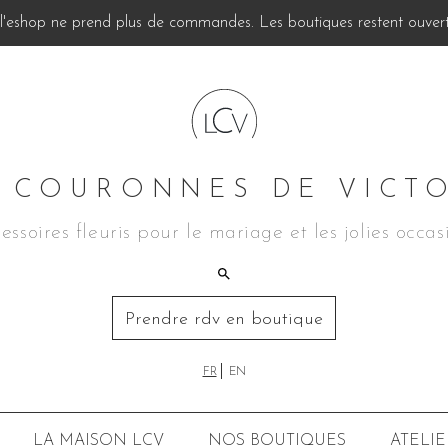
, l'eshop ne prend plus de commandes. Les boutiques restent ouverte
 COURONNES DE VICT
essoires fleuris pour le mariage et les jolies occas
Prendre rdv en boutique
FR
EN
LA MAISON LCV
NOS BOUTIQUES
ATELIE