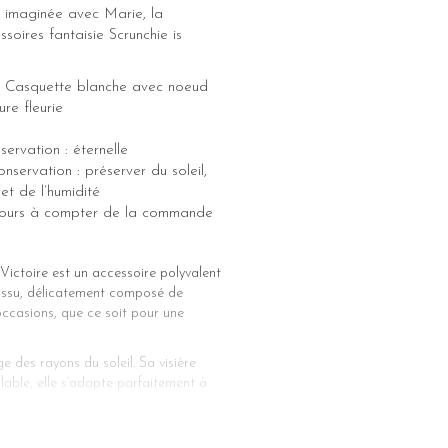
 imaginée avec Marie, la
ssoires fantaisie Scrunchie is
: Casquette blanche avec noeud
re fleurie
ervation : éternelle
nservation : préserver du soleil,
et de l’humidité
5 jours à compter de la commande
Victoire est un accessoire polyvalent
tissu, délicatement composé de
occasions, que ce soit pour une
 des rayons du soleil. Sa visière
glable, elle s’adapte parfaitement à
accessoire polyvalent qui complétera