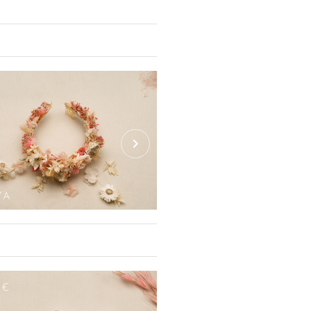
 pouvez aussi décider d’habiller le
 que ce soit colliers pendentifs,
antes(plaqué or et argent), des
e fleurs, décorées de perles,
ut est fait pour vous proposer de
95€
vec vos couronnes ou vos boucles
ont personnalisables, vous permettant
jouter strass, cristal de verre, perles,
rses formes (cubiques, ovales/losange,
BOUCLES D'OREI
YA
AMAYA
2€