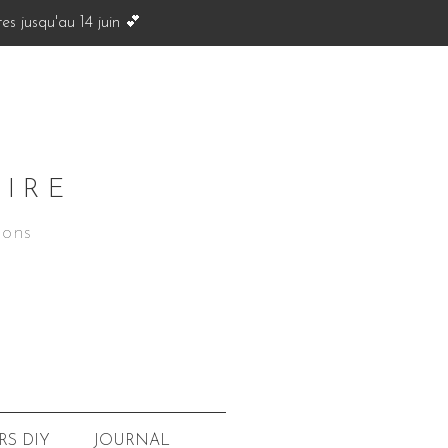
s jusqu'au 14 juin 💕
OIRE
ions
JOURNAL
RS
DIY