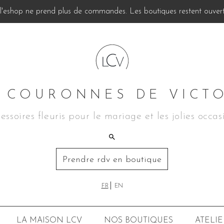
, l'eshop ne prend plus de commandes. Les boutiques restent ouverte
 COURONNES DE VICT
essoires fleuris pour le mariage et les jolies occas
Prendre rdv en boutique
FR
EN
LA MAISON LCV
NOS BOUTIQUES
ATELIE