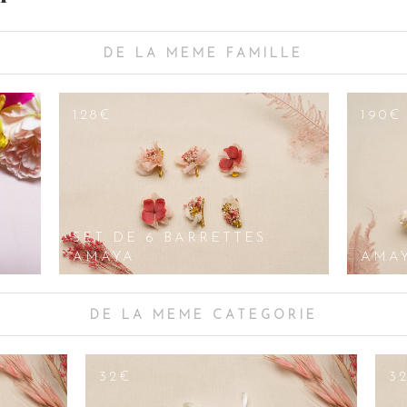
me ligne, pour créer un effet de dentelle au niveau de votre chevelure. Vous
onnière assortie.
onfectionnons à la main une vaste collection de bijoux accessoires fleuris,
DE LA MEME FAMILLE
eurs, barrettes/noeuds/élastiques, boucles d’oreilles type créoles ou pend
reilles ou clous, boucles d’oreilles serties de strass et paillettes, ornées d
ues, avec cristal, torsadées de fleurs élégantes, ajourées ou assorties… To
128€
190€
. Pour homme, nous vous proposons des boutonnières à porter en parures a
ir sur Paris, pas d’inquiétude : pour vos commandes, tous nos accessoires s
, argenté) ou de la couleur des pétales (violet, bleu, turquoise, corail), d’a
ieuses paires de boucles d’oreilles féminines et originales comprennent dive
oirs peuvent être montés en clips pour oreilles non percées.
SET DE 6 BARRETTES
AMAYA
AMA
DE LA MEME CATEGORIE
32€
3