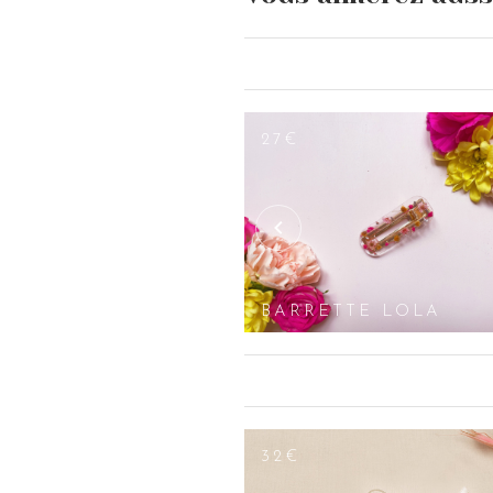
d’oreilles Amaya et le peigne de la mê
costume de votre homme avec la bout
Chez Les Couronnes de Victoire, nous c
bracelets/manchettes, couronnes de fl
boucles d’oreilles dormeuses, puces d’o
multicolores, géométriques, asymétriq
27€
jolies cadeaux chics et sophistiqués
d’oreilles. Si vous ne pouvez pas ven
de décider de la couleur du métal (doré
nacre pour briller le jour J. Nos préc
rondes) et sont ajustables: leurs ferm
NIÈRE AMAYA
BARRETTE LOLA
32€