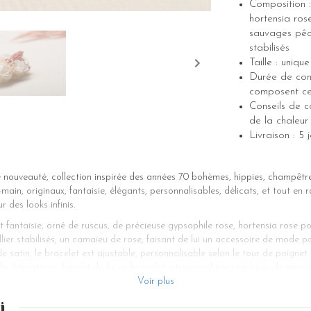
Composition :
hortensia rose
sauvages pêch
stabilisés
Taille : unique
Durée de cons
composent ce 
Conseils de co
de la chaleur 
Livraison : 
 nouveauté, collection inspirée des années 70 bohèmes, hippies, champêtr
ain, originaux, fantaisie, élégants, personnalisables, délicats, et tout en 
 des looks infinis.
 fantaisie, orné de ruscus, de précieuse gypsophile rose, hortensia rose pou
lier stabilisés, un camaïeu de rose, faisant de lui un accessoire de mode p
 de satin, le bracelet est ajustable, personnalisable selon le tour de poigne
de délicatesse, faisant de lui un bracelet intemporel pour un bijou de maria
Voir plus
ste, ce bracelet composé de petites fleurs sera parfait, cadeau idéal pou
racelet mariage est une ode à la féminité dans l’air du temps. Il peut se p
i