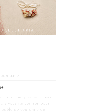
RACELET ARIA
ge