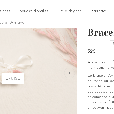
eignes
Boucles d'oreilles
Pics à chignon
Barrettes
celet Amaya
Brace
B
32€
Accessoire con
main dans notre
Le bracelet Ama
ÉPUISÉ
couronne qui p
à vos témoins l
vos accessoires 
et composé d’un
il sera le parfa
en souvenir pou