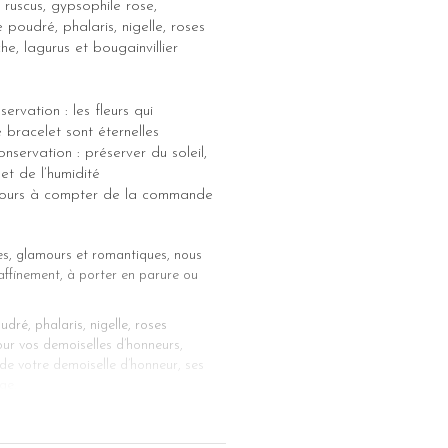
 ruscus, gypsophile rose,
 poudré, phalaris, nigelle, roses
e, lagurus et bougainvillier
ervation : les fleurs qui
bracelet sont éternelles
nservation : préserver du soleil,
et de l’humidité
5 jours à compter de la commande
es, glamours et romantiques, nous
raffinement, à porter en parure ou
dré, phalaris, nigelle, roses
our vos demoiselles d’honneurs,
t de votre demoiselle d’honneur, ses
ge.
r sublimer les poignets de vos
orter en parure avec les boucles