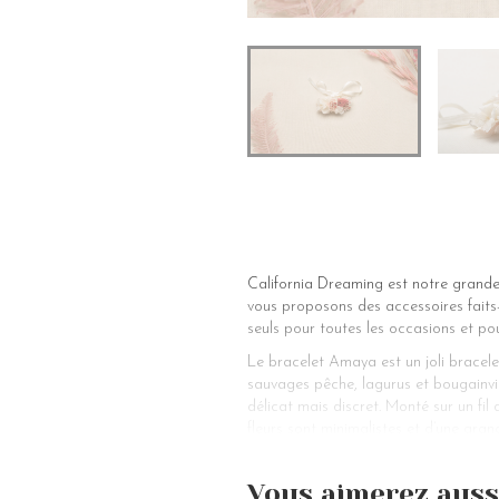
California Dreaming est notre grande
vous proposons des accessoires faits-m
seuls pour toutes les occasions et pour
Le bracelet Amaya est un joli bracelet
sauvages pêche, lagurus et bougainvil
délicat mais discret. Monté sur un fil
fleurs sont minimalistes et d’une gran
Pour un mariage champêtre et minimali
témoins et demoiselles d’honneur, le b
Vous aimerez auss