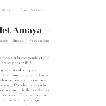
Autres
Bijoux Victoire
let Amaya
racelet
Eternelles
Fleurs stabilisées
fectionné à la commande et à la
 atelier parisien 🇫🇷
ya, aussi délicat que la
orte le même nom, saura donner
a touche fleurie en rappel avec
le jour J. Dans les tons poudrés
 assortiment de fleurs délicates,
it cadeau à offrir à vos témoins
r le jour de votre mariage.