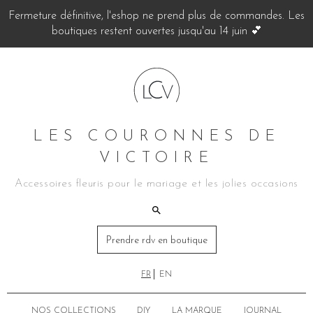
Fermeture définitive, l'eshop ne prend plus de commandes. Les
boutiques restent ouvertes jusqu'au 14 juin 💕
LES COURONNES DE
VICTOIRE
Accessoires fleuris pour le mariage et les jolies occasions
Prendre rdv en boutique
FR
EN
NOS COLLECTIONS
DIY
LA MARQUE
JOURNAL