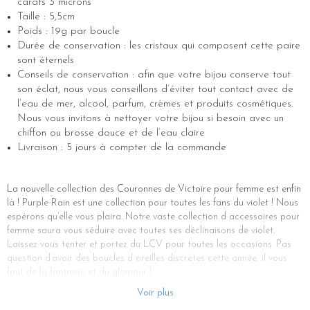
carats 3 microns
Taille : 5,5cm
Poids : 19g par boucle
Durée de conservation : les cristaux qui composent cette paire
sont éternels
Conseils de conservation : afin que votre bijou conserve tout
son éclat, nous vous conseillons d’éviter tout contact avec de
l’eau de mer, alcool, parfum, crèmes et produits cosmétiques.
Nous vous invitons à nettoyer votre bijou si besoin avec un
chiffon ou brosse douce et de l’eau claire
Livraison : 5 jours à compter de la commande
La nouvelle collection des Couronnes de Victoire pour femme est enfin
là ! Purple Rain est une collection pour toutes les fans du violet ! Nous
espérons qu’elle vous plaira. Notre vaste collection d accessoires pour
femme saura vous séduire avec toutes ses déclinaisons de violet.
Laissez vous tenter et portez du LCV pour toutes les occasions. Pas
question d’avoir des boucles d oreilles discrètes cette année, il vous
faut de la fantaisie et du glamour !
Notre nouveauté, les boucles d oreilles élégantes, originales et
Voir plus
féminines Veronica sont des créoles à strass originales. Il s’agit de