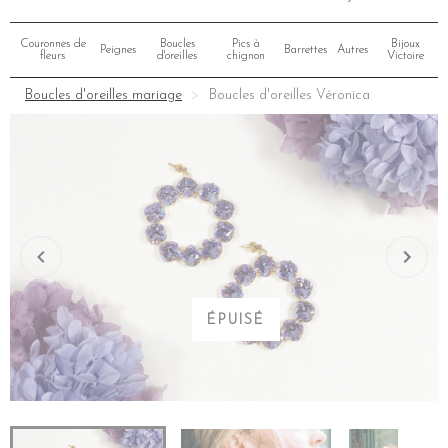
Couronnes de
Boucles
Pics à
Bijoux
Peignes
Barrettes
Autres
fleurs
d'oreilles
chignon
Victoire
Boucles d'oreilles mariage
Boucles d'oreilles Véronica
ÉPUISÉ