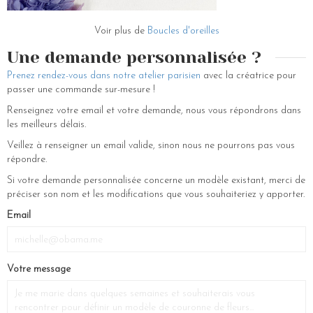
personnalisé avec notre conseillère. Vous y trouverez soit un joli
cadeau pour votre amie soit pour y trouver la nouveauté qu’il vous faut
Voir plus de
Boucles d'oreilles
: les boucles d oreilles créoles de vos rêves. Vous allez apporter une
touche de fantaisie indispensable ! Les créoles en métal doré sont
Une demande personnalisée ?
faites pour vous !
Prenez rendez-vous dans notre atelier parisien
avec la créatrice pour
passer une commande sur-mesure !
Renseignez votre email et votre demande, nous vous répondrons dans
les meilleurs délais.
Veillez à renseigner un email valide, sinon nous ne pourrons pas vous
répondre.
Si votre demande personnalisée concerne un modèle existant, merci de
préciser son nom et les modifications que vous souhaiteriez y apporter.
Email
Votre message