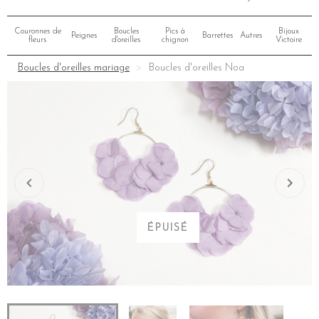
Couronnes de
Boucles
Pics à
Bijoux
Peignes
Barrettes
Autres
fleurs
d'oreilles
chignon
Victoire
Boucles d'oreilles mariage
Boucles d'oreilles Noa
ÉPUISÉ