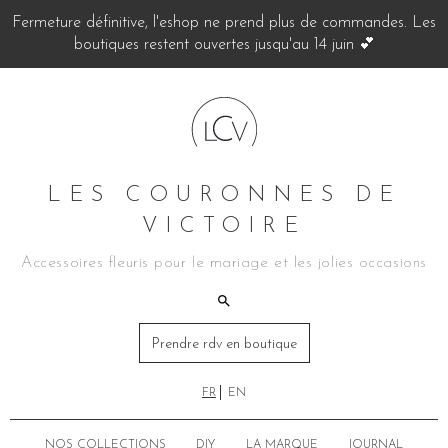
Fermeture définitive, l'eshop ne prend plus de commandes. Les
boutiques restent ouvertes jusqu'au 14 juin 💕
LES COURONNES DE
VICTOIRE
Accessoires fleuris pour le mariage et les jolies occasions
Prendre rdv en boutique
FR
EN
NOS COLLECTIONS
DIY
LA MARQUE
JOURNAL