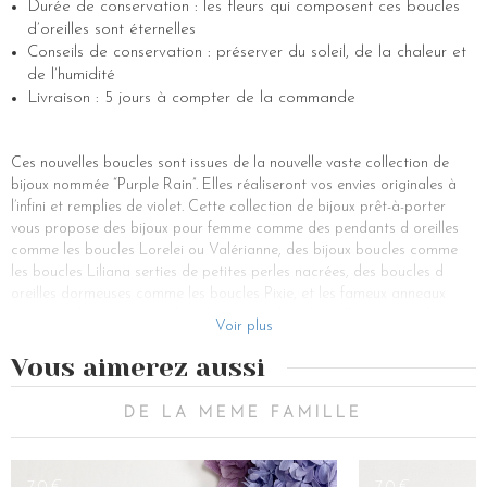
Durée de conservation : les fleurs qui composent ces boucles
d’oreilles sont éternelles
Conseils de conservation : préserver du soleil, de la chaleur et
de l’humidité
Livraison : 5 jours à compter de la commande
Ces nouvelles boucles sont issues de la nouvelle vaste collection de
bijoux nommée “Purple Rain”. Elles réaliseront vos envies originales à
l’infini et remplies de violet. Cette collection de bijoux prêt-à-porter
vous propose des bijoux pour femme comme des pendants d oreilles
comme les boucles Lorelei ou Valérianne, des bijoux boucles comme
les boucles Liliana serties de petites perles nacrées, des boucles d
oreilles dormeuses comme les boucles Pixie, et les fameux anneaux
originaux, la gamme des boucles Maria dans laquelle se trouve les
Voir plus
fameuses boucles Noa. Vous pouvez également l’assortir avec une de
nos nouvelles barrettes à strass composées de métaux précieux, les
Vous aimerez aussi
fabuleux cristaux de Swarovski. De véritables pierres fines ! Laissez-
vous tenter par les boucles Noa, déclinaison parfaite des boucles
DE LA MEME FAMILLE
Maria, best-seller des Couronnes de Victoire. Ce modèle bohème avec
sa forme ronde est notre modèle intemporel pour toujours et toutes
les occasions. Vous avez la possibilité de choisir le violet parfait qui