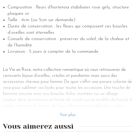
Composition : fleurs d’hortensia stabilisées rose girly, structure
plaquée or
Taille : 4cm (ou 5cm sur demande)
Durée de conservation : les fleurs qui composent ces boucles
d’oreilles sont éternelles
Conseils de conservation : préserver du soleil, de la chaleur et
de l’humidité
Livraison : 5 jours à compter de la commande
La Vie en Rose, notre collection romantique où vous retrouverez de
ravissants bijoux d’oreilles, créoles et pendantes mais aussi des
accessoires cheveux pour femme. De quoi s’offrir une parure colorée de
rose pour sublimer vos looks pour toutes les occasions. Une touche de
féminité assurée avec nos boucles Asha, montées sur un alliage
couleur doré, la monture en forme de créole est un modèle de boucle d
oreilles intemporel. Serties de fleurs d’hortensias stabilisées couleur
rose girly, ces boucles d oreilles originales feront briller vos plus
Voir plus
élégantes tenues en apportant un côté “nouveauté” dans un style
bohème et glamour. Ces nouvelles boucles se portent sur oreilles
Vous aimerez aussi
percées mais peuvent se transformer en boucles d oreilles clip sur