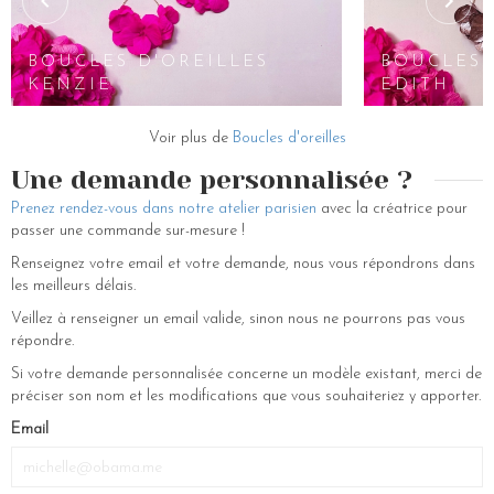
BOUCLES D'OREILLES
BOUCLES 
KENZIE
EDITH
Voir plus de
Boucles d'oreilles
Une demande personnalisée ?
Prenez rendez-vous dans notre atelier parisien
avec la créatrice pour
passer une commande sur-mesure !
Renseignez votre email et votre demande, nous vous répondrons dans
les meilleurs délais.
Veillez à renseigner un email valide, sinon nous ne pourrons pas vous
répondre.
Si votre demande personnalisée concerne un modèle existant, merci de
préciser son nom et les modifications que vous souhaiteriez y apporter.
If
Email
you
are