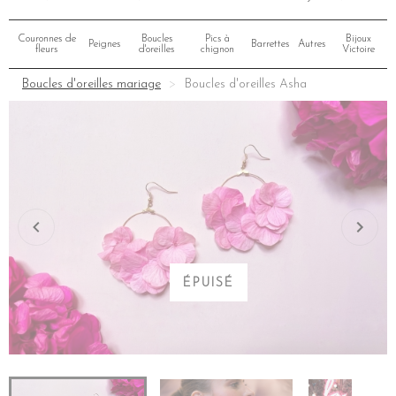
Couronnes de
Boucles
Pics à
Bijoux
Peignes
Barrettes
Autres
fleurs
d'oreilles
chignon
Victoire
Boucles d'oreilles mariage
Boucles d'oreilles Asha
ÉPUISÉ