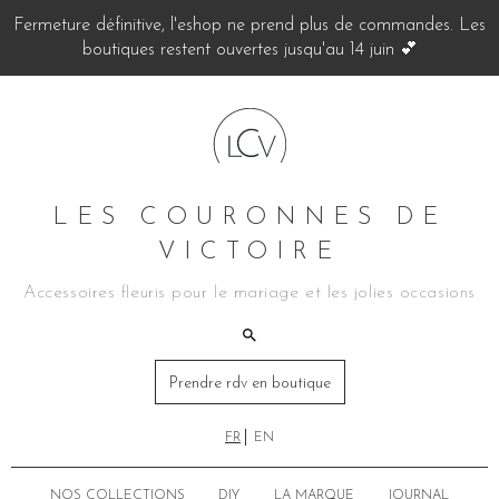
Fermeture définitive, l'eshop ne prend plus de commandes. Les
boutiques restent ouvertes jusqu'au 14 juin 💕
LES COURONNES DE
VICTOIRE
Accessoires fleuris pour le mariage et les jolies occasions
Prendre rdv en boutique
FR
EN
NOS COLLECTIONS
DIY
LA MARQUE
JOURNAL