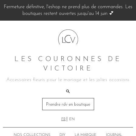
Fermeture définitive, l'eshop ne prend plus de commandes. Les
boutiques restent ouvertes jusqu'au 14 juin 💕
LES COURONNES DE
VICTOIRE
Accessoires fleuris pour le mariage et les jolies occasions
Prendre rdv en boutique
FR
EN
NOS COLLECTIONS
DIY
LA MARQUE
JOURNAL