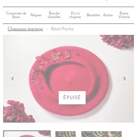
Couronnes de
Boucles
Pics à
Bijoux
Peignes
Barrettes
Autres
fleurs
d'oreilles
chignon
Victoire
Chapeaux mariage
Béret Portia
ÉPUISÉ