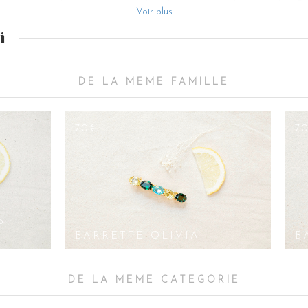
ous trouverez plusieurs idées de coiffure dans l’e-shop de la marque Les C
Voir plus
ation française, le support de la barrette, en métal doré, à été recouvert, 
arque avec grand soin et amour du beau travail. La barrette à cheveux tend
i
de Victoire, où elle reposera en sécurité, entre deux sorties.
DE LA MEME FAMILLE
70€
7
S
BARRETTE OLIVIA
B
DE LA MEME CATEGORIE