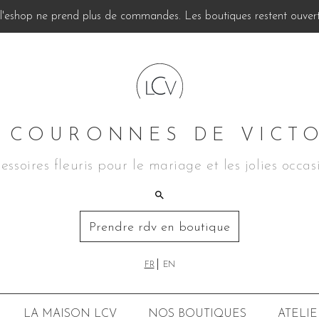
, l'eshop ne prend plus de commandes. Les boutiques restent ouverte
 COURONNES DE VICT
essoires fleuris pour le mariage et les jolies occas
Prendre rdv en boutique
FR
EN
LA MAISON LCV
NOS BOUTIQUES
ATELIE