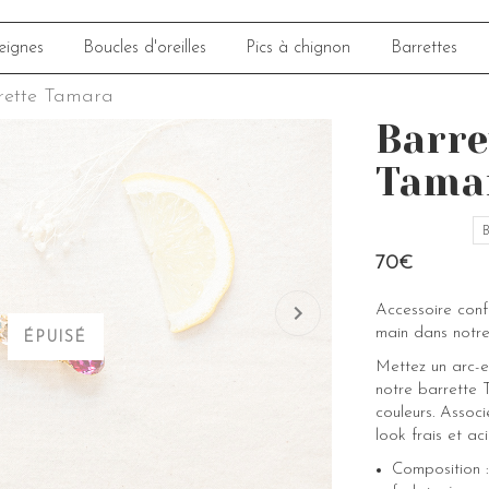
eignes
Boucles d'oreilles
Pics à chignon
Barrettes
rette Tamara
Barre
Tama
B
70€
Accessoire con
main dans notre
ÉPUISÉ
Mettez un arc-e
notre barrette 
couleurs. Assoc
look frais et aci
Composition :