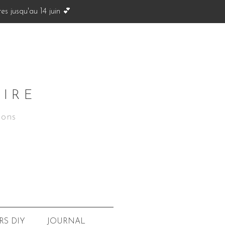
s jusqu'au 14 juin 💕
OIRE
ions
JOURNAL
RS
DIY