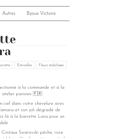
Autres
Bijoux Victoire
tte
ra
arrette
Eternelles
Fleurs stabilisées
fectionné à la commande et à la
 atelier parisien 🇫🇷
n-ciel dans votre chevelure avec
Tamara et son joli dégradé de
iez là à la barrette Lara pour un
dulé.
 Cristaux Swarovski pêche, rose