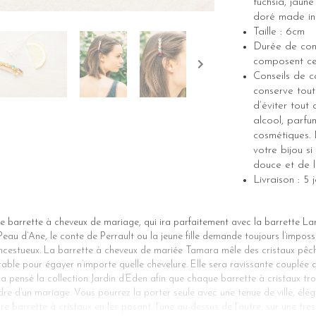
fuchsia, jaun
doré made in
Taille : 6cm
Durée de cons
composent cet
Conseils de c
conserve tout
d’éviter tout
alcool, parfu
cosmétiques. 
votre bijou s
douce et de l’
Livraison : 5
 barrette à cheveux de mariage, qui ira parfaitement avec la barrette Lar
eau d’Ane, le conte de Perrault ou la jeune fille demande toujours l’impossib
ncestueux. La barrette à cheveux de mariée Tamara mêle des cristaux pêche,
able pour égayer n’importe quelle chevelure. Elle sera ravissante couplée 
 a pensé la collection Jardin d’Eden afin que chaque barrette à cristaux tr
dre d’un mariage. Vous pourrez la porter seule avec une tenue de ville, élé
e barrette à cristaux en les posant, l’une au-dessus de l’autre, sur une tr