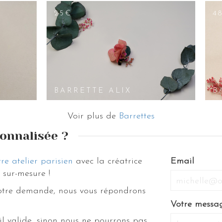
25€
4
BARRETTE ALIX
B
Voir plus de
Barrettes
onnalisée ?
re atelier parisien
avec la créatrice
If
Email
sur-mesure !
you
are
votre demande, nous vous répondrons
a
Votre messa
human,
il valide, sinon nous ne pourrons pas