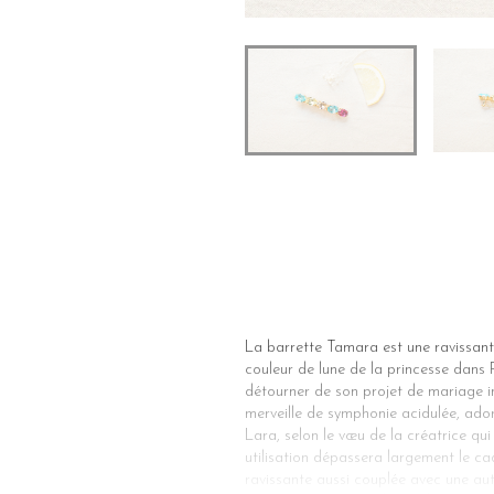
La barrette Tamara est une ravissante
couleur de lune de la princesse dans P
détourner de son projet de mariage i
merveille de symphonie acidulée, ador
Lara, selon le vœu de la créatrice qui
utilisation dépassera largement le ca
ravissante aussi couplée avec une autr