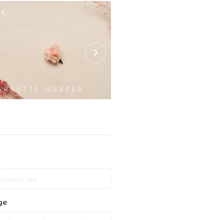
8€
27€
ARRETTE HARPER
BARRETTE LO
ge