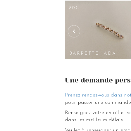
75€
110€
75€
80€
SET DE 3
BARRETTE
BARRETTES
BARRETTE
LORETTA
AVA
LOUISE
BARRETTE JADA
Une demande pers
Prenez rendez-vous dans not
pour passer une commande 
Renseignez votre email et 
dans les meilleurs délais.
Veillez à renseigner un ema