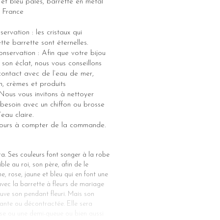
e et bleu pâles, barrette en métal
 France
ervation : les cristaux qui
te barrette sont éternelles.
onservation : Afin que votre bijou
 son éclat, nous vous conseillons
 contact avec de l’eau de mer,
m, crèmes et produits
Nous vous invitons à nettoyer
i besoin avec un chiffon ou brosse
eau claire.
 jours à compter de la commande.
a. Ses couleurs font songer à la robe
le au roi, son père, afin de le
 rose, jaune et bleu qui en font une
avec la barrette à fleurs de mariage
ouve son pendant fleuri. Mais son
gante ou décontractée. Elle sera
esse ou une demi-queue ou bien aussi