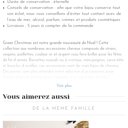
Durée de conservation : éternelle
Conseils de conservation : afin que votre bijou conserve tout
son éclat, nous vous conseillons d’éviter tout contact avec de
l’eau de mer, alcool, parfum, crèmes et produits cosmétiques
Livraison : 5 jours à compter de la commande
Green Christmas est notre grande nouveauté de Noël ! Cette
collection aux nombreux accessoires cheveux composés de strass,
sequins, paillettes, couleur or et argent vous fera briller pour les fêtes
de fin d année. Barrettes noeuds ou à cristaux, mini-peignes, serre-tête
et boucles d oreilles, ces accessoires sont de vrais bijou de cheveux.
Découvrez sans plus attendre notre sélection d accessoires pour
femme glamour pensée pour rayonner avec ses notes dorées !
Découvrez notre nouvelle barrette à cheveux Eden, composée d’une
Voir plus
structure en métal doré sertie de cristaux vert foncé. La barrette est
Vous aimerez aussi
un accessoire pour cheveux ultra tendance ! Elle viendra apporter une
touche bohème et fantaisie à votre coiffure de soirée ou bien du
quotidien. Sur cheveux courts comme sur cheveux-longs, ce bijou sera
DE LA MEME FAMILLE
parfait pour twister votre coiffure. Vous pourrez déposer la barrette
dans une chevelure détachée pour dévoiler vos longueurs, ou bien pour
attacher vos mèches rebelles sur le côté de votre tête. Et pourquoi pas