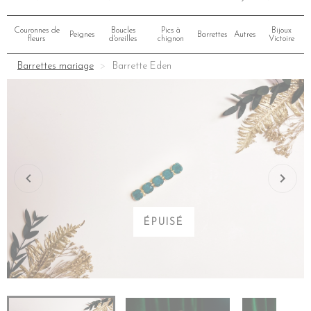
Couronnes de
Boucles
Pics à
Bijoux
Peignes
Barrettes
Autres
fleurs
d'oreilles
chignon
Victoire
Barrettes mariage
Barrette Eden
ÉPUISÉ