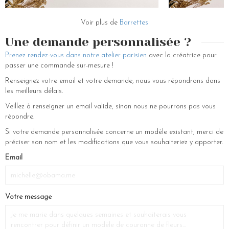
coiffures pour les fêtes, vous trouverez forcément une coiffure facile à
faire. Couronnes de fleurs, peigne, serre-têtes, diadèmes, pics à
chignons ou encore chapeaux et bracelets, nos bijoux de tête
Voir plus de
Barrettes
deviendront vos accessoires chouchous ! Sachez que nos accessoires
Une demande personnalisée ?
de coiffure pour femme sont aussi pour les filles ! À vous les looks
assortis avec vos petites-filles ! Craquez pour un accessoire de coiffure
Prenez rendez-vous dans notre atelier parisien
avec la créatrice pour
à mettre dans la crinière blonde ou châtain de votre demoiselle. Nous
passer une commande sur-mesure !
disposons de différents coloris pour être une vraie pin-up par pour les
Renseignez votre email et votre demande, nous vous répondrons dans
temps !
les meilleurs délais.
Veillez à renseigner un email valide, sinon nous ne pourrons pas vous
répondre.
Si votre demande personnalisée concerne un modèle existant, merci de
préciser son nom et les modifications que vous souhaiteriez y apporter.
If
Email
you
are
a
Votre message
human,
ignore
this