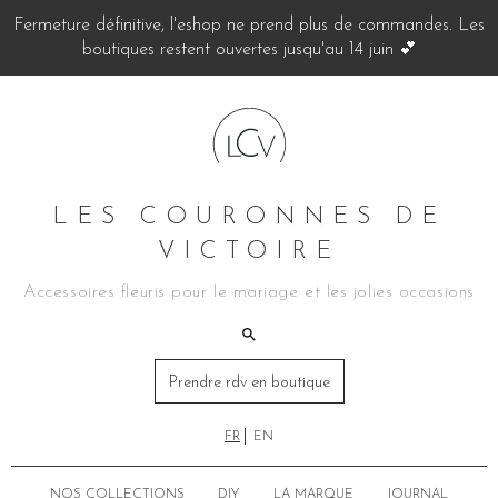
Fermeture définitive, l'eshop ne prend plus de commandes. Les
boutiques restent ouvertes jusqu'au 14 juin 💕
LES COURONNES DE
VICTOIRE
Accessoires fleuris pour le mariage et les jolies occasions
Prendre rdv en boutique
FR
EN
NOS COLLECTIONS
DIY
LA MARQUE
JOURNAL